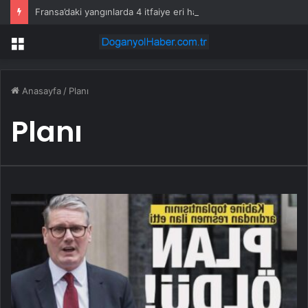
Fransa’daki yangınlarda 4 itfaiye eri hayatını kaybetti
Menü
Anasayfa
/
Planı
Planı