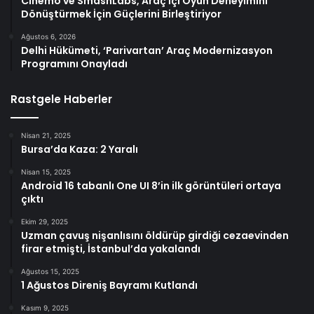
Cinemo ve SmashLabs, Araç İçi Oyun Deneyimini
Dönüştürmek İçin Güçlerini Birleştiriyor
Ağustos 6, 2026
Delhi Hükümeti, ‘Parivartan’ Araç Modernizasyon
Programını Onayladı
Rastgele Haberler
Nisan 21, 2025
Bursa’da Kaza: 2 Yaralı
Nisan 15, 2025
Android 16 tabanlı One UI 8’in ilk görüntüleri ortaya
çıktı
Ekim 29, 2025
Uzman çavuş nişanlısını öldürüp girdiği cezaevinden
firar etmişti, İstanbul’da yakalandı
Ağustos 15, 2025
1 Ağustos Direniş Bayramı Kutlandı
Kasım 9, 2025