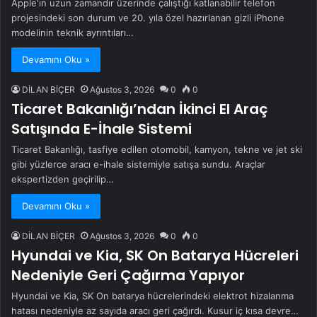
Apple'ın uzun zamandır üzerinde çalıştığı katlanabilir telefon
projesindeki son durum ve 20. yıla özel hazırlanan gizli iPhone
modelinin teknik ayrıntıları…
Devamını Oku »
DİLAN BİÇER
Ağustos 3, 2026
0
0
Ticaret Bakanlığı’ndan İkinci El Araç
Satışında E-İhale Sistemi
Ticaret Bakanlığı, tasfiye edilen otomobil, kamyon, tekne ve jet ski
gibi yüzlerce aracı e-ihale sistemiyle satışa sundu. Araçlar
ekspertizden geçirilip…
Devamını Oku »
DİLAN BİÇER
Ağustos 3, 2026
0
0
Hyundai ve Kia, SK On Batarya Hücreleri
Nedeniyle Geri Çağırma Yapıyor
Hyundai ve Kia, SK On batarya hücrelerindeki elektrot hizalanma
hatası nedeniyle az sayıda aracı geri çağırdı. Kusur iç kısa devre…