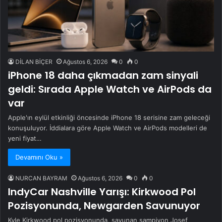
DİLAN BİÇER
Ağustos 6, 2026
0
0
iPhone 18 daha çıkmadan zam sinyali
geldi: Sırada Apple Watch ve AirPods da
var
Apple'ın eylül etkinliği öncesinde iPhone 18 serisine zam geleceği
konuşuluyor. İddialara göre Apple Watch ve AirPods modelleri de
yeni fiyat…
Devamını Oku »
NURCAN BAYRAM
Ağustos 6, 2026
0
0
IndyCar Nashville Yarışı: Kirkwood Pol
Pozisyonunda, Newgarden Savunuyor
Kyle Kirkwood pol pozisyonunda, savunan şampiyon Josef