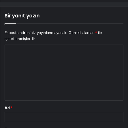
Bir yanıt yazın
E-posta adresiniz yayınlanmayacak.
Gerekli alanlar
*
ile
işaretlenmişlerdir
Y
o
r
u
m
*
Ad
*