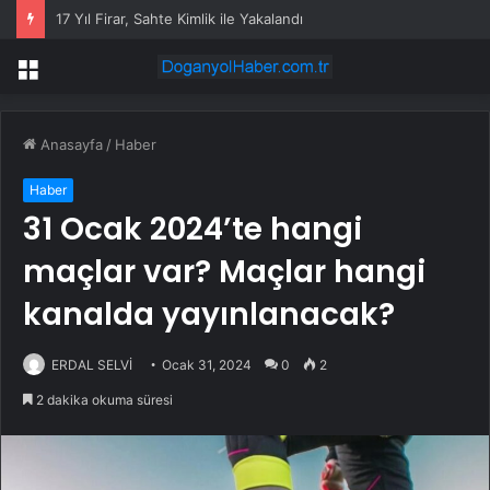
17 Yıl Firar, Sahte Kimlik ile Yakalandı
Menü
Anasayfa
/
Haber
Haber
31 Ocak 2024’te hangi
maçlar var? Maçlar hangi
kanalda yayınlanacak?
ERDAL SELVİ
Ocak 31, 2024
0
2
2 dakika okuma süresi