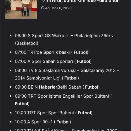
17 Yıl Firar, Sahte Kimlik ile Yakalandı
Ağustos 6, 2026
06:00 S Sport GS Warriors – Philadelphia 76ers
(Basketbol)
07:00 TRT’de
Spor
İlk baskı (
Futbol
)
07:00 A Spor Sabah Sporları (
Futbol
)
08:00 TV 8.5 Başlama Vuruşu – Galatasaray 2013 –
2014 Şampiyonlar Ligi (
Futbol
)
09:00 BEIN
Haberler
BeIN Sabah (
Futbol
)
09:00 TRT Spor İşitme Engelliler Spor Bülteni (
Futbol
)
10:00 TRT Spor Spor Bülteni (
Futbol
)
10:00 A Spor 90+1 (
Futbol
)
10:20 TV 8.5 En İyi Kapalı – Şampiyonlar Ligi 2000 –