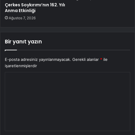
Çerkes Soykırımı’nın 162. Yılı
Anma Etkinliği
Ağustos 7, 2026
Bir yanıt yazın
E-posta adresiniz yayınlanmayacak.
Gerekli alanlar
*
ile
işaretlenmişlerdir
Y
o
r
u
m
*