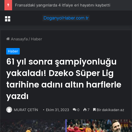
Fransa’daki yangınlarda 4 itfaiye eri hayatını kaybetti
Menü
Anasayfa
/
Haber
Haber
61 yıl sonra şampiyonluğu
yakaladı! Dzeko Süper Lig
tarihine adını altın harflerle
yazdı
MURAT ÇETİN
Ekim 31, 2023
0
7
Bir dakikadan az