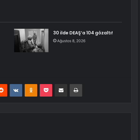
30 ilde DEAŞ’a 104 gözaltı!
Ağustos 8, 2026
erest
Reddit
VKontakte
Odnoklassniki
Pocket
E-Posta ile paylaş
Yazdır