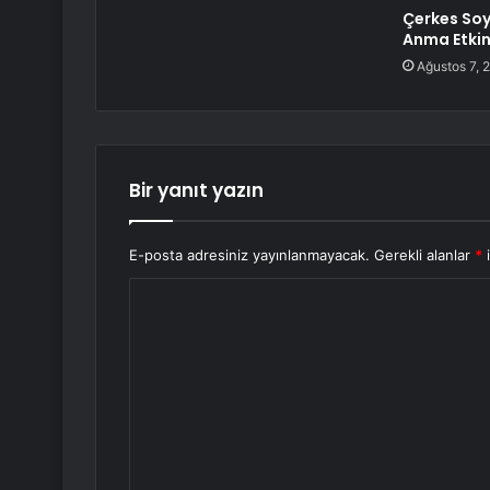
Çerkes Soykı
Anma Etkin
Ağustos 7, 
Bir yanıt yazın
E-posta adresiniz yayınlanmayacak.
Gerekli alanlar
*
i
Y
o
r
u
m
*