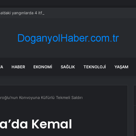
a’daki yangınlarda 4 itfaiye eri hayatını kaybetti
FA
HABER
EKONOMI
SAĞLIK
TEKNOLOJI
YAŞAM
roğlu’nun Konvoyuna Küfürlü Tekmeli Saldırı
a’da Kemal