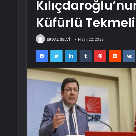
Kılıçdaroğlu’n
Küfürlü Tekmeli 
ERDAL SELVİ
Nisan 22, 2023
Facebook
Twitter
LinkedIn
Tumblr
Pinterest
Reddit