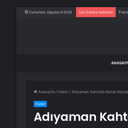
Frans
Cumartesi, Ağustos 8 2026
Son Dakika Haberleri
ANASAY
Anasayfa
/
Haber
/
Adıyaman Kahta’da Kemal Kılıçda
Haber
Adıyaman Kaht