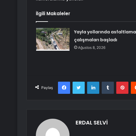
İlgili Makaleler
Yayla yollarında asfaltlama
çalışmaları başladı
Ağustos 8, 2026
Facebook
Twitter
LinkedIn
Tumblr
Pint
Paylaş
ERDAL SELVİ