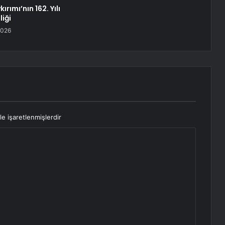
rımı’nın 162. Yılı
liği
2026
le işaretlenmişlerdir