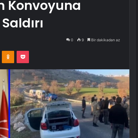
un Konvoyuna
Saldırı
0
9
Bir dakikadan az
VKontakte
Odnoklassniki
Pocket