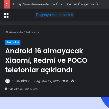
Ahbap Soruşturmasında Ece Üner, Gökhan Özoğuz ve Öykü Serter Tanık Olarak İfade Vermek Üzere Adliyeye Geldi
Menü
Anasayfa
/
Teknoloji
Teknoloji
Android 16 almayacak
Xiaomi, Redmi ve POCO
telefonlar açıklandı
DİLAN BİÇER
Ağustos 27, 2025
0
0
1 dakika okuma süresi