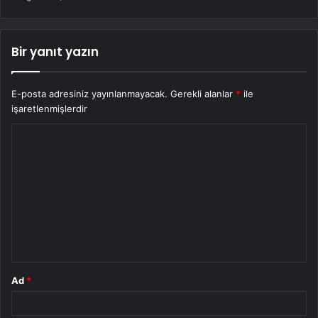
Bir yanıt yazın
E-posta adresiniz yayınlanmayacak.
Gerekli alanlar
*
ile
işaretlenmişlerdir
Y
o
r
u
m
*
Ad
*