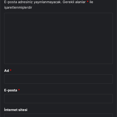
E-posta adresiniz yayınlanmayacak.
Gerekli alanlar
*
ile
işaretlenmişlerdir
Y
o
r
u
m
*
Ad
*
E-posta
*
İnternet sitesi