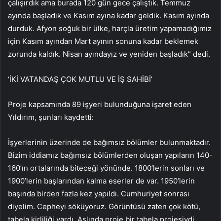
çalışırdık ama burada 120 gün gece çalıştık. Temmuz
ayında başladık ve Kasım ayına kadar geldik. Kasım ayında
durduk. Afyon soğuk bir ülke, harçla üretim yapamadığımız
için Kasım ayından Mart ayının sonuna kadar beklemek
zorunda kaldık. Nisan ayındayız ve yeniden başladık” dedi.
‘İKİ VATANDAŞ ÇOK MUTLU VE İŞ SAHİBİ’
Proje kapsamında 89 işyeri bulunduğuna işaret eden
Yıldırım, şunları kaydetti:
İşyerlerinin üzerinde de bağımsız bölümler bulunmaktadır.
Bizim iddiamız bağımsız bölümlerden oluşan yapıların 140-
160’ın ortalarında biteceği yönünde. 1800’lerin sonları ve
1900’lerin başlarından kalma eserler de var. 1950’lerin
başında birden fazla kez yapıldı. Cumhuriyet sonrası
diyelim. Cepheyi söküyoruz. Görüntüsü zaten çok kötü,
tabela kirliliği vardı. Aslında proje bir tabela projesiydi,