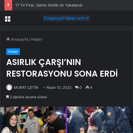
Dervişoğlu: İhanet belgesini kabul etmeyeceğiz
Menü
Anasayfa
/
Haber
Haber
ASIRLIK ÇARŞI’NIN
RESTORASYONU SONA ERDİ
MURAT ÇETİN
Nisan 10, 2023
0
9
2 dakika okuma süresi