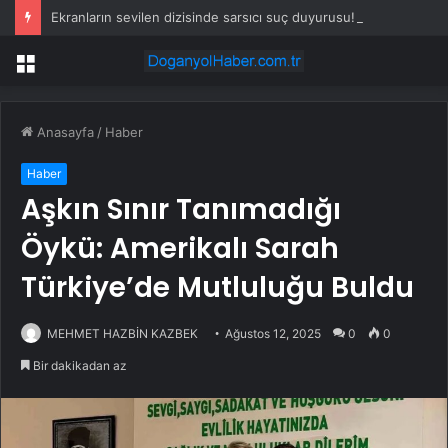
Ekranların sevilen dizisinde sarsıcı suç duyurusu! ‘Reşit olmayan kızımla aşk yaşadı’
Menü
Anasayfa
/
Haber
Haber
Aşkın Sınır Tanımadığı
Öykü: Amerikalı Sarah
Türkiye’de Mutluluğu Buldu
MEHMET HAZBİN KAZBEK
Ağustos 12, 2025
0
0
Bir dakikadan az