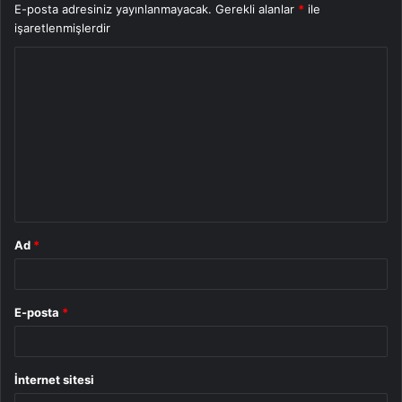
E-posta adresiniz yayınlanmayacak.
Gerekli alanlar
*
ile
işaretlenmişlerdir
Y
o
r
u
m
*
Ad
*
E-posta
*
İnternet sitesi