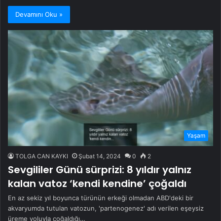
Devamını Oku »
Yaşam
TOLGA CAN KAYKI
Şubat 14, 2024
0
2
Sevgililer Günü sürprizi: 8 yıldır yalnız
kalan vatoz ‘kendi kendine’ çoğaldı
En az sekiz yıl boyunca türünün erkeği olmadan ABD'deki bir
akvaryumda tutulan vatozun, 'partenogenez' adı verilen eşeysiz
üreme yoluyla çoğaldığı…