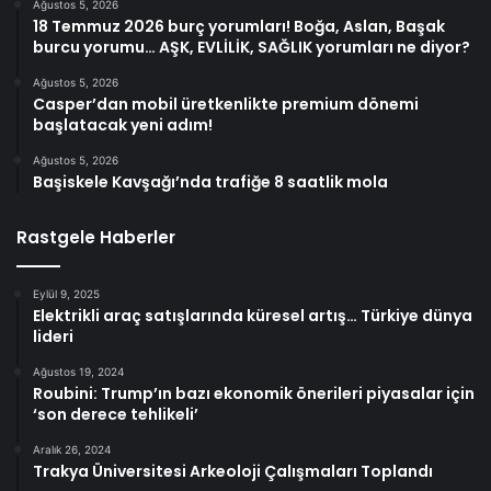
Ağustos 5, 2026
18 Temmuz 2026 burç yorumları! Boğa, Aslan, Başak
burcu yorumu… AŞK, EVLİLİK, SAĞLIK yorumları ne diyor?
Ağustos 5, 2026
Casper’dan mobil üretkenlikte premium dönemi
başlatacak yeni adım!
Ağustos 5, 2026
Başiskele Kavşağı’nda trafiğe 8 saatlik mola
Rastgele Haberler
Eylül 9, 2025
Elektrikli araç satışlarında küresel artış… Türkiye dünya
lideri
Ağustos 19, 2024
Roubini: Trump’ın bazı ekonomik önerileri piyasalar için
‘son derece tehlikeli’
Aralık 26, 2024
Trakya Üniversitesi Arkeoloji Çalışmaları Toplandı