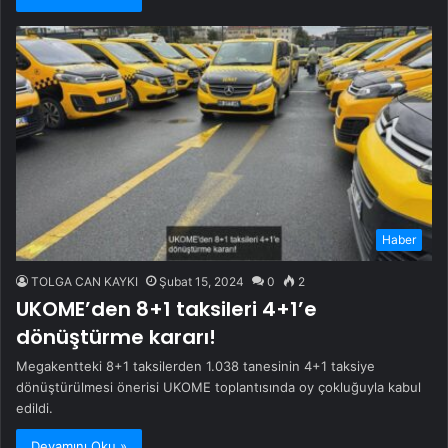
Haber
TOLGA CAN KAYKI
Şubat 15, 2024
0
2
UKOME’den 8+1 taksileri 4+1’e
dönüştürme kararı!
Megakentteki 8+1 taksilerden 1.038 tanesinin 4+1 taksiye
dönüştürülmesi önerisi UKOME toplantısında oy çokluğuyla kabul
edildi.
Devamını Oku »