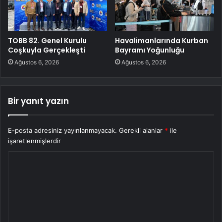
TOBB 82. Genel Kurulu
Havalimanlarında Kurban
Coşkuyla Gerçekleşti
Bayramı Yoğunluğu
Ağustos 6, 2026
Ağustos 6, 2026
Bir yanıt yazın
E-posta adresiniz yayınlanmayacak.
Gerekli alanlar
*
ile
işaretlenmişlerdir
Y
o
r
u
m