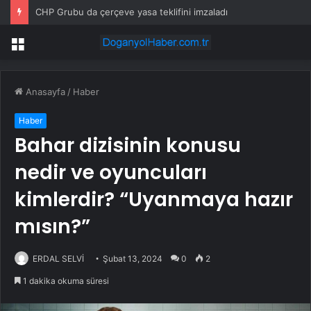
CHP Grubu da çerçeve yasa teklifini imzaladı
Menü
Anasayfa
/
Haber
Haber
Bahar dizisinin konusu
nedir ve oyuncuları
kimlerdir? “Uyanmaya hazır
mısın?”
ERDAL SELVİ
Şubat 13, 2024
0
2
1 dakika okuma süresi