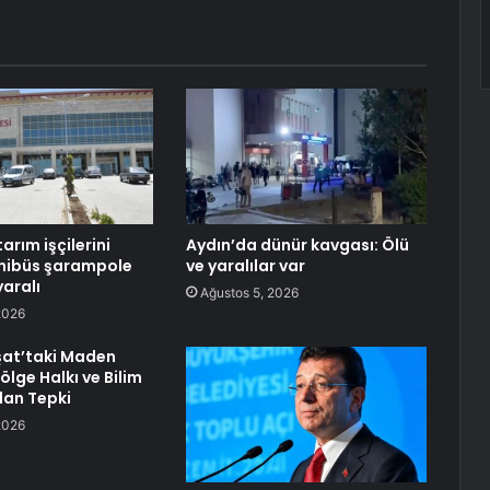
tarım işçilerini
Aydın’da dünür kavgası: Ölü
inibüs şarampole
ve yaralılar var
yaralı
Ağustos 5, 2026
2026
şat’taki Maden
ölge Halkı ve Bilim
dan Tepki
2026