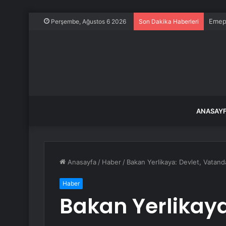
Emep’
Perşembe, Ağustos 6 2026
Son Dakika Haberleri
ANASAY
Anasayfa
/
Haber
/
Bakan Yerlikaya: Devlet, Vatand
Haber
Bakan Yerlikaya