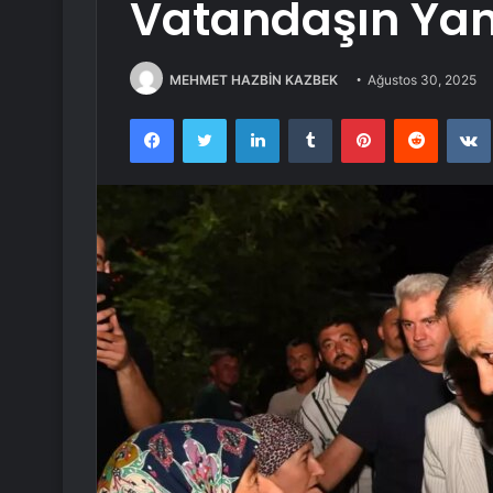
Vatandaşın Ya
MEHMET HAZBİN KAZBEK
Ağustos 30, 2025
Facebook
Twitter
LinkedIn
Tumblr
Pinterest
Reddit