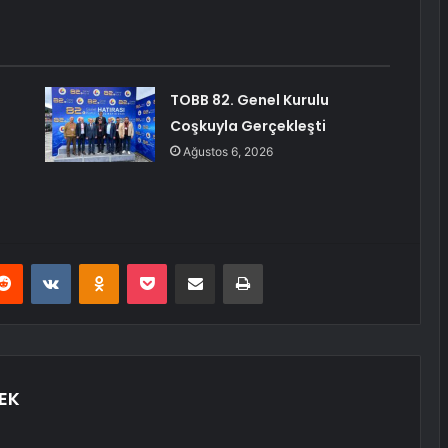
TOBB 82. Genel Kurulu
Coşkuyla Gerçekleşti
Ağustos 6, 2026
erest
Reddit
VKontakte
Odnoklassniki
Pocket
E-Posta ile paylaş
Yazdır
EK