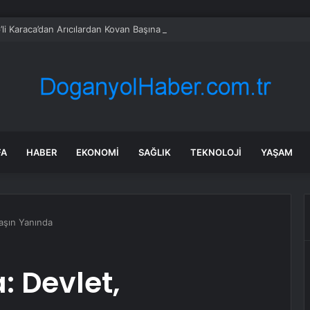
li Karaca’dan Arıcılardan Kovan Başına 100 Lira Alınmasına İlişkin Soru Ö
FA
HABER
EKONOMI
SAĞLIK
TEKNOLOJI
YAŞAM
aşın Yanında
: Devlet,