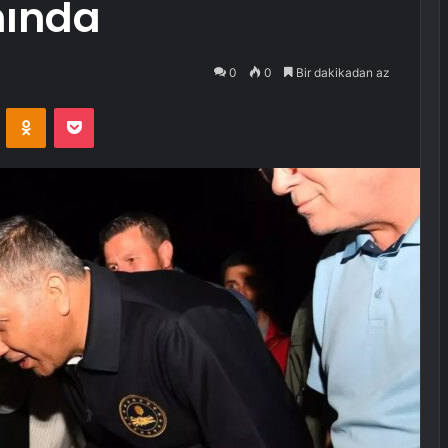
nında
0
0
Bir dakikadan az
VKontakte
Odnoklassniki
Pocket