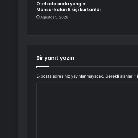
Otel odasında yangın!
Mahsur kalan 9 kişi kurtarıldı
Ağustos 5, 2026
Bir yanıt yazın
E-posta adresiniz yayınlanmayacak.
Gerekli alanlar
*
i
Y
o
r
u
m
*