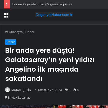
Edirne Keşan’dan Elazığ’a gönül köprüsü
Menü
Anasayfa
/
Haber
Haber
Bir anda yere düştü!
Galatasaray’ın yeni yıldızı
Angelino ilk maçında
sakatlandı
MURAT ÇETİN
Temmuz 26, 2023
0
8
Bir dakikadan az