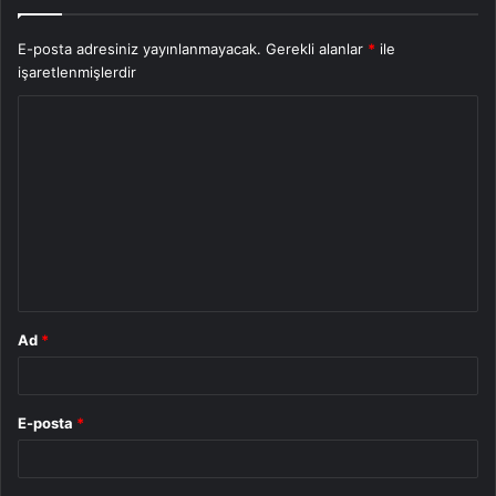
E-posta adresiniz yayınlanmayacak.
Gerekli alanlar
*
ile
işaretlenmişlerdir
Y
o
r
u
m
*
Ad
*
E-posta
*