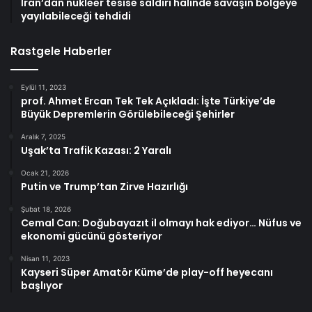
İran’dan nükleer tesise saldırı halinde savaşın bölgeye
yayılabileceği tehdidi
Rastgele Haberler
Eylül 11, 2023
prof. Ahmet Ercan Tek Tek Açıkladı: İşte Türkiye’de
Büyük Depremlerin Görülebileceği Şehirler
Aralık 7, 2025
Uşak’ta Trafik Kazası: 2 Yaralı
Ocak 21, 2026
Putin ve Trump’tan Zirve Hazırlığı
Şubat 18, 2026
Cemal Can: Doğubayazıt il olmayı hak ediyor… Nüfus ve
ekonomi gücünü gösteriyor
Nisan 11, 2023
Kayseri Süper Amatör Küme’de play-off heyecanı
başlıyor