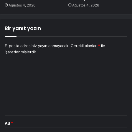
Ağustos 4, 2026
Ağustos 4, 2026
Bir yanıt yazın
E-posta adresiniz yayınlanmayacak.
Gerekli alanlar
*
ile
işaretlenmişlerdir
Y
o
r
u
m
*
Ad
*