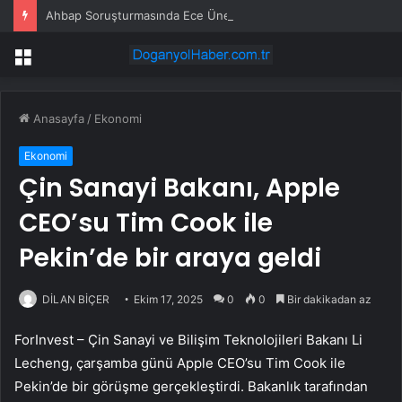
Ahbap Soruşturmasında Ece Üner, Gökhan Özoğuz ve Öykü Serter Tanık Olarak İfade Vermek Üzere Adliyeye Geldi
Menü
Anasayfa
/
Ekonomi
Ekonomi
Çin Sanayi Bakanı, Apple
CEO’su Tim Cook ile
Pekin’de bir araya geldi
DİLAN BİÇER
Ekim 17, 2025
0
0
Bir dakikadan az
ForInvest – Çin Sanayi ve Bilişim Teknolojileri Bakanı Li
Lecheng, çarşamba günü
Apple
CEO’su Tim Cook ile
Pekin’de bir görüşme gerçekleştirdi. Bakanlık tarafından