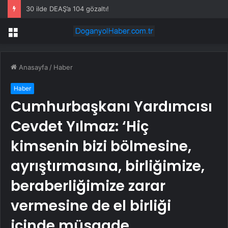
30 ilde DEAŞ’a 104 gözaltı!
Menü
Anasayfa
/
Haber
Haber
Cumhurbaşkanı Yardımcısı
Cevdet Yılmaz: ‘Hiç
kimsenin bizi bölmesine,
ayrıştırmasına, birliğimize,
beraberliğimize zarar
vermesine de el birliği
içinde müsaade