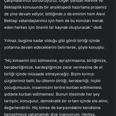
çalışmalarımızı sürdürüyoruz. Diğer yandan Alevilik ve
Bektaşilik konusunda bir ansiklopedi hazırlama projemiz
de yine devam ediyor, bittiğinde o da eminim hem Alevi
Bektaşi vatandaşlarımız için hem de bu konuları merak
eden herkes için önemli bir kaynak oluşturacak.” dedi.
Yılmaz, bugüne kadar olduğu gibi gönül birliği içinde
yollarına devam edeceklerini belirterek, şöyle konuştu:
“Hiç kimsenin bizi bölmesine, ayrıştırmasına, birliğimize,
beraberliğimize, kardeşliğimize zarar vermesine de el
birliği içinde müsaade etmeyeceğiz. Bizim kırmızı
çizgilerimiz belli; bu ülkenin birliği, beraberliği, hiçbir
çocuğumuzun, insanımızın teröre kurban edilmemesi,
şiddete kurban edilmemesi. Bunun ötesinde her şey
tartışılır, konuşulur, demokratik bir ortam içinde ele alınır,
değerlendirilir. Hiç kimse de karşısındakini kendisine
benzetmeye çalışmamalı diye inanıyorum. Herkes,