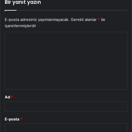
Bir yanıt yazın
E-posta adresiniz yayınlanmayacak.
Gerekli alanlar
*
ile
işaretlenmişlerdir
Y
o
r
u
m
*
Ad
*
E-posta
*