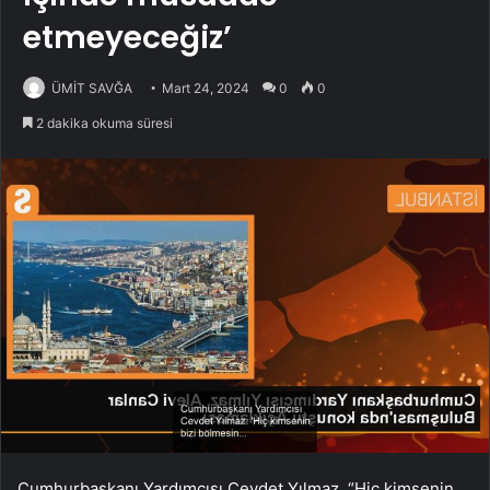
etmeyeceğiz’
ÜMİT SAVĞA
Mart 24, 2024
0
0
2 dakika okuma süresi
Cumhurbaşkanı Yardımcısı Cevdet Yılmaz, “Hiç kimsenin