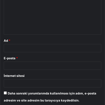
r
u
m
*
Ad
*
E-posta
*
İnternet sitesi
Daha sonraki yorumlarımda kullanılması için adım, e-posta
adresim ve site adresim bu tarayıcıya kaydedilsin.