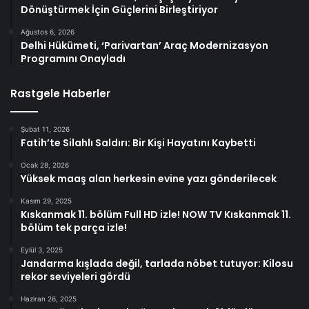
Dönüştürmek İçin Güçlerini Birleştiriyor
Ağustos 6, 2026
Delhi Hükümeti, ‘Parivartan’ Araç Modernizasyon
Programını Onayladı
Rastgele Haberler
Şubat 11, 2026
Fatih’te Silahlı Saldırı: Bir Kişi Hayatını Kaybetti
Ocak 28, 2026
Yüksek maaş alan herkesin evine yazı gönderilecek
Kasım 29, 2025
Kıskanmak 11. bölüm Full HD izle! NOW TV Kıskanmak 11.
bölüm tek parça izle!
Eylül 3, 2025
Jandarma kışlada değil, tarlada nöbet tutuyor: Kilosu
rekor seviyeleri gördü
Haziran 26, 2025