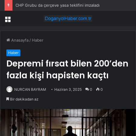
CHP Grubu da çerçeve yasa teklifini imzaladı
Menü
Anasayfa
/
Haber
Haber
Depremi fırsat bilen 200’den
fazla kişi hapisten kaçtı
NURCAN BAYRAM
Haziran 3, 2025
0
0
Bir dakikadan az