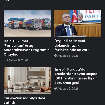
Delhi Hükümeti,
Özgür Özel’in yeni
‘Parivartan’ Araç
dokunulmazlık
Modernizasyon Programını
fezlekesinde ne var?
Onayladı
Ağustos 6, 2026
Ağustos 6, 2026
Emep’li Karaca’dan
Arıcılardan Kovan Başına
100 Lira Alınmasına İlişkin
Soru Önergesi
Ağustos 6, 2026
Türkiye’nin mobilya devi
satıldı