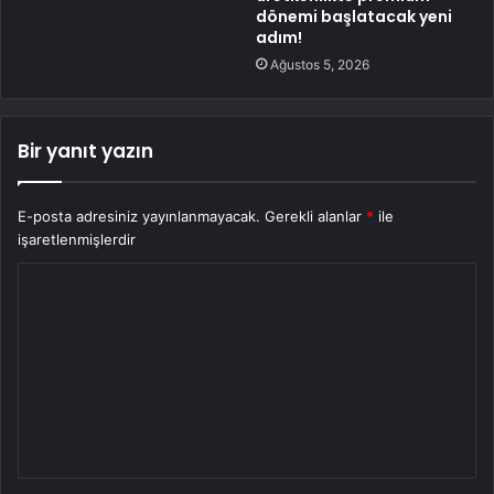
dönemi başlatacak yeni
adım!
Ağustos 5, 2026
Bir yanıt yazın
E-posta adresiniz yayınlanmayacak.
Gerekli alanlar
*
ile
işaretlenmişlerdir
Y
o
r
u
m
*