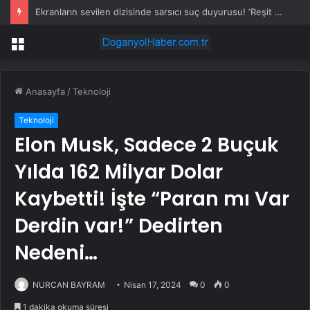
Ekranların sevilen dizisinde sarsıcı suç duyurusu! ‘Reşit olmayan kızımla aşk yaşadı’
Menü
Anasayfa
/
Teknoloji
Teknoloji
Elon Musk, Sadece 2 Buçuk
Yılda 162 Milyar Dolar
Kaybetti! İşte “Paran mı Var
Derdin var!” Dedirten
Nedeni…
NURCAN BAYRAM
Nisan 17, 2024
0
0
1 dakika okuma süresi