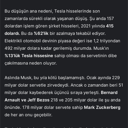
Bu düşüşün ana nedeni, Tesla hisselerinde son
zamanlarda sürekli olarak yaşanan düşüş. Şu anda 157
dolardan işlem gören şirket hisseleri, 2021 yılında
415
dolardı.
Bu da
%62’lik
bir azalmaya tekabül ediyor.
Elektrikli otomobil devinin piyasa değeri ise 1,2 trilyondan
492 milyar dolara kadar gerilemiş durumda. Musk’ın
%13’lük Tesla hissesine
sahip olması da servetinin dibe
çakılmasına neden oluyor.
Aslında Musk, bu yıla kötü başlamamıştı. Ocak ayında 229
milyar dolar servetle zirvedeydi. Ancak o zamandan beri 51
milyar dolar kaybederek üçüncü sıraya yerleşti.
Bernard
Arnault ve Jeff Bezos
218 ve 205 milyar dolar ile şu anda
önünde. 178 milyar dolar servete sahip
Mark Zuckerberg
de her an onu geçebilir.