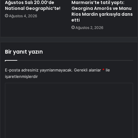
Ağustos Salı 20.00’de
Marmaris’te tatil yaptı:
National Geographic’te!
Georgina Amorós ve Manu
Rios Mardin şarkısıyla dans
Ağustos 4, 2026
etti
Ağustos 2, 2026
Bir yanıt yazın
E-posta adresiniz yayınlanmayacak.
Gerekli alanlar
*
ile
işaretlenmişlerdir
Y
o
r
u
m
*