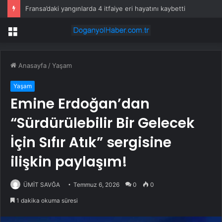
Fransa’daki yangınlarda 4 itfaiye eri hayatını kaybetti
Menü
Anasayfa
/
Yaşam
Yaşam
Emine Erdoğan’dan
“Sürdürülebilir Bir Gelecek
İçin Sıfır Atık” sergisine
ilişkin paylaşım!
ÜMİT SAVĞA
Temmuz 6, 2026
0
0
1 dakika okuma süresi