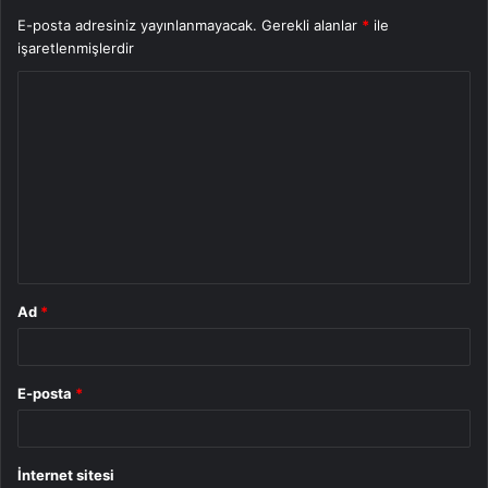
E-posta adresiniz yayınlanmayacak.
Gerekli alanlar
*
ile
işaretlenmişlerdir
Y
o
r
u
m
*
Ad
*
E-posta
*
İnternet sitesi