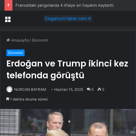
Fransa’daki yangınlarda 4 itfaiye eri hayatını kaybetti
Menü
Anasayfa
/
Ekonomi
Ekonomi
Erdoğan ve Trump ikinci kez
telefonda görüştü
NURCAN BAYRAM
Haziran 15, 2025
0
0
1 dakika okuma süresi