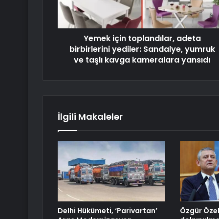
Yemek için toplandılar, adeta
birbirlerini yediler: Sandalye, yumruk
ve taşlı kavga kameralara yansıdı
İlgili Makaleler
Delhi Hükümeti, ‘Parivartan’
Özgür Özel