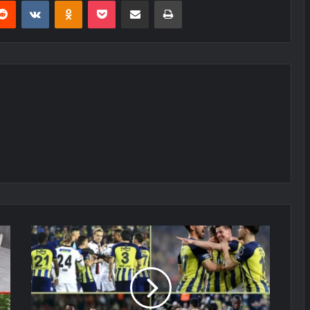
erest
Reddit
VKontakte
Odnoklassniki
Pocket
E-Posta ile paylaş
Yazdır