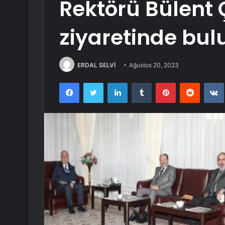
Rektörü Bülent
ziyaretinde bu
ERDAL SELVİ
Ağustos 20, 2023
Facebook
Twitter
LinkedIn
Tumblr
Pinterest
Reddit