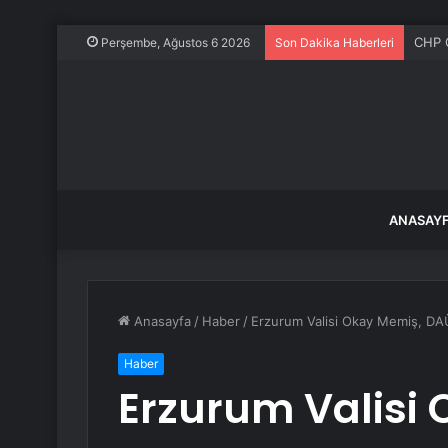
CHP G
Perşembe, Ağustos 6 2026
Son Dakika Haberleri
ANASAY
Anasayfa
/
Haber
/
Erzurum Valisi Okay Memiş, DA
Haber
Erzurum Valisi