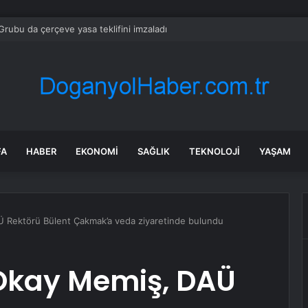
rubu da çerçeve yasa teklifini imzaladı
FA
HABER
EKONOMI
SAĞLIK
TEKNOLOJI
YAŞAM
Ü Rektörü Bülent Çakmak’a veda ziyaretinde bulundu
 Okay Memiş, DAÜ