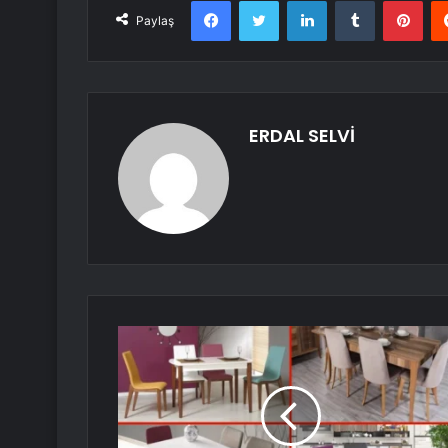
Facebook
Twitter
LinkedIn
Tumblr
Pint
Paylaş
ERDAL SELVİ