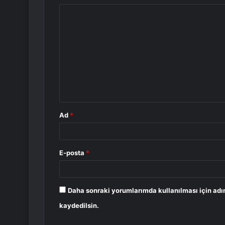
Y
o
r
u
m
*
Ad
*
E-posta
*
Daha sonraki yorumlarımda kullanılması için adı
kaydedilsin.