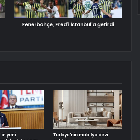
Fenerbahçe, Fred'i İstanbul'a getirdi
’in yeni
Türkiye’nin mobilya devi