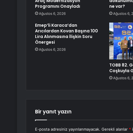
Araç Modernizasyon
dokunulmaz
Programını Onayladı
ne var?
Ağustos 6, 2026
Ağustos 6, 
Emep’li Karaca’dan
Arıcılardan Kovan Başına 100
Lira Alınmasına İlişkin Soru
Önergesi
Ağustos 6, 2026
TOBB 82. G
Coşkuyla G
Ağustos 6, 
Bir yanıt yazın
E-posta adresiniz yayınlanmayacak.
Gerekli alanlar
*
i