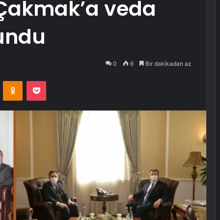
 Çakmak’a veda
lundu
0
6
Bir dakikadan az
VKontakte
Odnoklassniki
Pocket