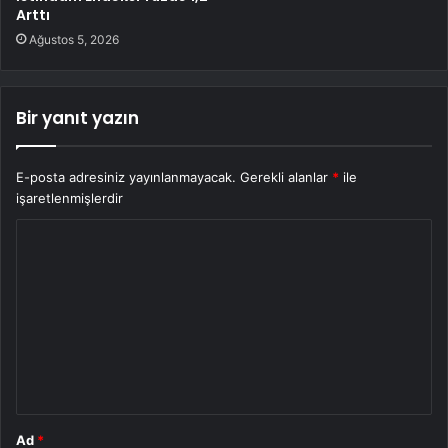
Arttı
Ağustos 5, 2026
Bir yanıt yazın
E-posta adresiniz yayınlanmayacak.
Gerekli alanlar
*
ile
işaretlenmişlerdir
Y
o
r
u
m
*
Ad
*