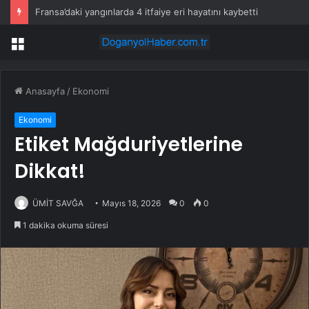
Fransa’daki yangınlarda 4 itfaiye eri hayatını kaybetti
Menü
Anasayfa
/
Ekonomi
Ekonomi
Etiket Mağduriyetlerine
Dikkat!
ÜMİT SAVĞA
Mayıs 18, 2026
0
0
1 dakika okuma süresi