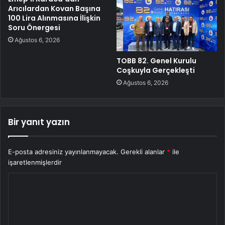
Arıcılardan Kovan Başına
100 Lira Alınmasına İlişkin
Soru Önergesi
Ağustos 6, 2026
TOBB 82. Genel Kurulu
Coşkuyla Gerçekleşti
Ağustos 6, 2026
Bir yanıt yazın
E-posta adresiniz yayınlanmayacak.
Gerekli alanlar
*
ile
işaretlenmişlerdir
Y
o
r