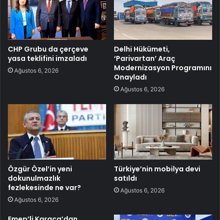
CHP Grubu da çerçeve
Delhi Hükümeti,
yasa teklifini imzaladı
‘Parivartan’ Araç
Modernizasyon Programını
Ağustos 6, 2026
Onayladı
Ağustos 6, 2026
Özgür Özel’in yeni
Türkiye’nin mobilya devi
dokunulmazlık
satıldı
fezlekesinde ne var?
Ağustos 6, 2026
Ağustos 6, 2026
Emep’li Karaca’dan