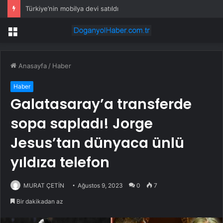
Türkiye’nin mobilya devi satıldı
Menü
Anasayfa
/
Haber
Haber
Galatasaray’a transferde
sopa sapladı! Jorge
Jesus’tan dünyaca ünlü
yıldıza telefon
MURAT ÇETİN
Ağustos 9, 2023
0
7
Bir dakikadan az