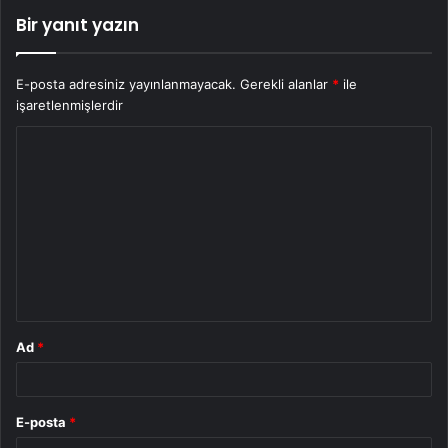
Bir yanıt yazın
E-posta adresiniz yayınlanmayacak.
Gerekli alanlar
*
ile
işaretlenmişlerdir
Y
o
r
u
m
*
Ad
*
E-posta
*