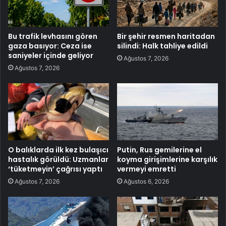
Bu trafik levhasını gören
Bir şehir resmen haritadan
gaza basıyor: Ceza ise
silindi: Halk tahliye edildi
saniyeler içinde geliyor
Ağustos 7, 2026
Ağustos 7, 2026
O balıklarda ilk kez bulaşıcı
Putin, Rus gemilerine el
hastalık görüldü: Uzmanlar
koyma girişimlerine karşılık
‘tüketmeyin’ çağrısı yaptı
vermeyi emretti
Ağustos 7, 2026
Ağustos 6, 2026