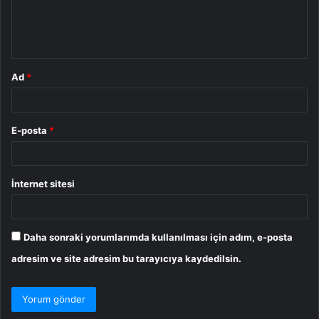
m
*
Ad
*
E-posta
*
İnternet sitesi
Daha sonraki yorumlarımda kullanılması için adım, e-posta
adresim ve site adresim bu tarayıcıya kaydedilsin.