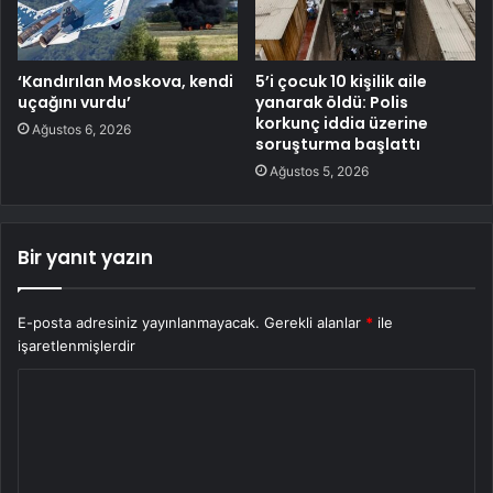
‘Kandırılan Moskova, kendi
5’i çocuk 10 kişilik aile
uçağını vurdu’
yanarak öldü: Polis
korkunç iddia üzerine
Ağustos 6, 2026
soruşturma başlattı
Ağustos 5, 2026
Bir yanıt yazın
E-posta adresiniz yayınlanmayacak.
Gerekli alanlar
*
ile
işaretlenmişlerdir
Y
o
r
u