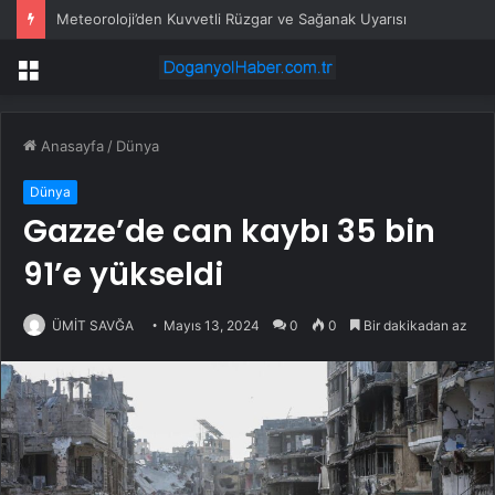
Meteoroloji’den Kuvvetli Rüzgar ve Sağanak Uyarısı
Menü
Anasayfa
/
Dünya
Dünya
Gazze’de can kaybı 35 bin
91’e yükseldi
ÜMİT SAVĞA
Mayıs 13, 2024
0
0
Bir dakikadan az