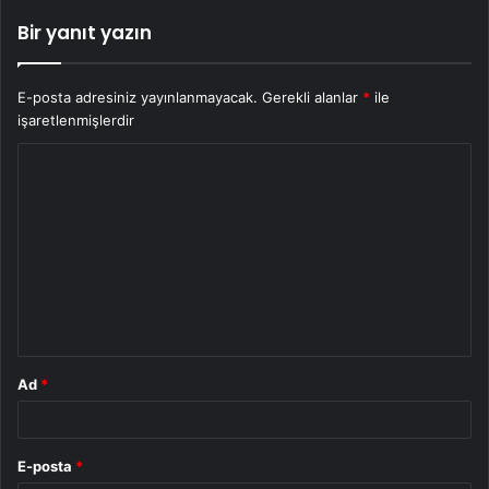
Bir yanıt yazın
E-posta adresiniz yayınlanmayacak.
Gerekli alanlar
*
ile
işaretlenmişlerdir
Y
o
r
u
m
*
Ad
*
E-posta
*