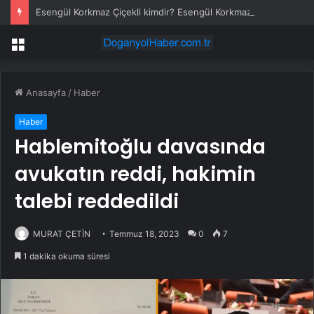
Esengül Korkmaz Çiçekli kimdir? Esengül Korkmaz Çiçekli’nin yeni görev yeri neresi?
Menü
Anasayfa
/
Haber
Haber
Hablemitoğlu davasında
avukatın reddi, hakimin
talebi reddedildi
MURAT ÇETİN
Temmuz 18, 2023
0
7
1 dakika okuma süresi