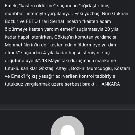
Emek, “kasten öldürme” suçundan “ağırlaştırılmış
müebbet” istemiyle yargılanıyor. Eski yüzbaşı Nuri Gökhan
Bozkır ve FETÖ firari Serhat Ilıcak’ın “kasten adam
öldürmeye kasten yardım etmek” suçlamasıyla 20 yıla
kadar hapsi istenirken, Göktaş’ın komutan yardımcısı
Mehmet Narin’in de “kasten adam öldürmeye yardım
etmek” suçundan 4 yıla kadar hapsi isteniyor. suç
örgütüne üyelik”. 18 Mayıs’taki duruşmada mahkeme
tutuklu sanıklar Göktaş, Altaylı, Bozkır, Mumcuoğlu, Köstem
ve Emek’i “çıkış yasağı” adı verilen kontrol tedbiriyle
tutuksuz yargılanmak üzere serbest bıraktı. – ANKARA