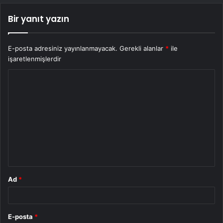
Bir yanıt yazın
E-posta adresiniz yayınlanmayacak.
Gerekli alanlar
*
ile
işaretlenmişlerdir
Y
o
r
u
m
*
Ad
*
E-posta
*