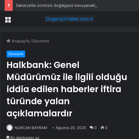
Sakarya’da ücretsiz doğalgaza kavuşacaklar
Menü
Anasayfa
/
Ekonomi
Ekonomi
Halkbank: Genel
Müdürümüz ile ilgili olduğu
iddia edilen haberler iftira
türünde yalan
açıklamalardır
NURCAN BAYRAM
Ağustos 20, 2025
0
0
Bir dakikadan az