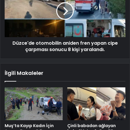
Düzce'de otomobilin aniden fren yapan cipe
çarpması sonucu 8 kişi yaralandı.
İlgili Makaleler
Muş’ta Kayıp Kadın İçin
Çinli babadan ağlayan