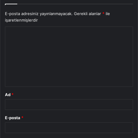
E-posta adresiniz yayınlanmayacak.
Gerekli alanlar
*
ile
işaretlenmişlerdir
Y
o
r
u
m
*
Ad
*
E-posta
*