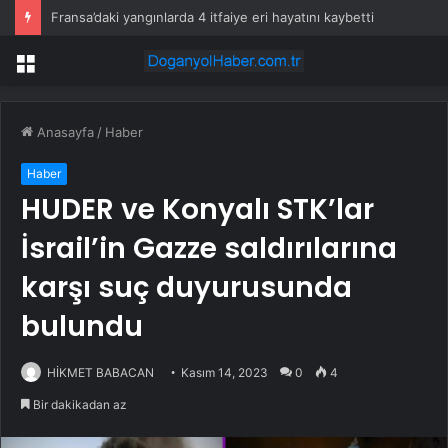
Fransa’daki yangınlarda 4 itfaiye eri hayatını kaybetti
Menü
Anasayfa
/
Haber
Haber
HUDER ve Konyalı STK’lar
İsrail’in Gazze saldırılarına
karşı suç duyurusunda
bulundu
HİKMET BABACAN
Kasım 14, 2023
0
4
Bir dakikadan az