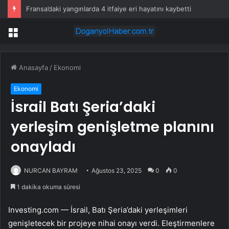
Fransa’daki yangınlarda 4 itfaiye eri hayatını kaybetti
Menü
Anasayfa
/
Ekonomi
Ekonomi
İsrail Batı Şeria’daki
yerleşim genişletme planını
onayladı
NURCAN BAYRAM
Ağustos 23, 2025
0
0
1 dakika okuma süresi
Investing.com — İsrail, Batı Şeria’daki yerleşimleri
genişletecek bir projeye nihai onayı verdi. Eleştirmenlere