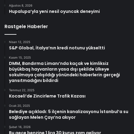
Ağustos 8, 2026
Hupalupa’yla yeni nesil oyuncak deneyimi
Rastgele Haberler
Nisan 12, 2025
S&P Global, İtalya’nın kredi notunu yükseltti
Kasım 15, 2025
DMM, Bandırma Limanı’nda kaçak ve kimliksiz
büyükbaş hayvanların yasa dışı şekilde ülkeye
sokulmaya çalışıldığı yönündeki haberlerin gerçeği
yansıtmadığını bildirdi
Temmuz 22, 2025
Kocaeli’de Zincirleme Trafik Kazası
Ocak 20, 2025
Belediye açıkladı: 5 ilçenin kanalizasyonu İstanbul’a su
sağlayan Melen Çayı’na akıyor
Şubat 16, 2026
Bu gece benzine 1 lira 30 kuruş zam geliyor