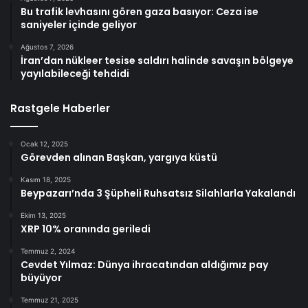
Bu trafik levhasını gören gaza basıyor: Ceza ise
saniyeler içinde geliyor
Ağustos 7, 2026
İran’dan nükleer tesise saldırı halinde savaşın bölgeye
yayılabileceği tehdidi
Rastgele Haberler
Ocak 12, 2025
Görevden alınan Başkan, yargıya küstü
Kasım 18, 2025
Beypazarı’nda 3 Şüpheli Ruhsatsız Silahlarla Yakalandı
Ekim 13, 2025
XRP 10% oranında geriledi
Temmuz 2, 2024
Cevdet Yılmaz: Dünya ihracatından aldığımız pay
büyüyor
Temmuz 21, 2025