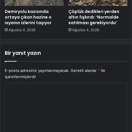
Demiryolu kazısında
Çöplük dedikleri yerden
ortaya çıkan hazine o
altın fışkırdı: ‘Normalde
isyanın izlerini taşıyor
satılması gerekiyordu’
Ağustos 4, 2026
Ağustos 4, 2026
Bir yanıt yazın
E-posta adresiniz yayınlanmayacak.
Gerekli alanlar
*
ile
işaretlenmişlerdir
Y
o
r
u
m
*