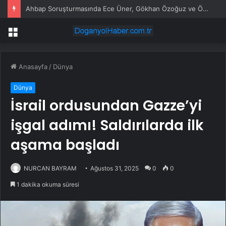
Ahbap Soruşturmasında Ece Üner, Gökhan Özoğuz ve Öykü Serter Tanık Olarak İfade Vermek Üzere Adliyeye Geldi
Menü
Anasayfa
/
Dünya
Dünya
İsrail ordusundan Gazze’yi
işgal adımı! Saldırılarda ilk
aşama başladı
NURCAN BAYRAM
Ağustos 31, 2025
0
0
1 dakika okuma süresi