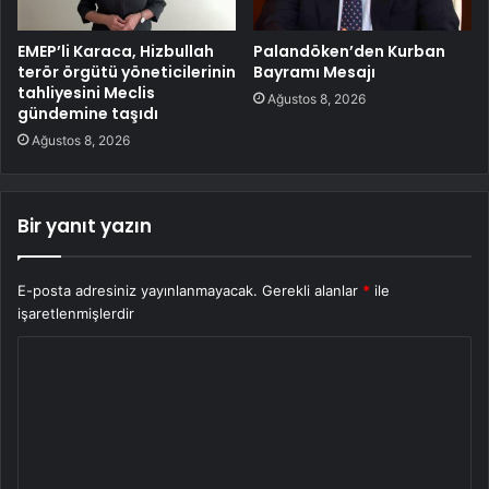
EMEP’li Karaca, Hizbullah
Palandöken’den Kurban
terör örgütü yöneticilerinin
Bayramı Mesajı
tahliyesini Meclis
Ağustos 8, 2026
gündemine taşıdı
Ağustos 8, 2026
Bir yanıt yazın
E-posta adresiniz yayınlanmayacak.
Gerekli alanlar
*
ile
işaretlenmişlerdir
Y
o
r
u
m