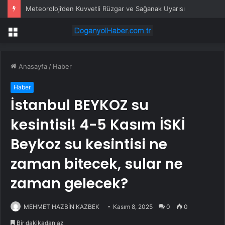
Meteoroloji’den Kuvvetli Rüzgar ve Sağanak Uyarısı
Menü
Anasayfa
/
Haber
Haber
İstanbul BEYKOZ su
kesintisi! 4-5 Kasım İSKİ
Beykoz su kesintisi ne
zaman bitecek, sular ne
zaman gelecek?
MEHMET HAZBİN KAZBEK
Kasım 8, 2025
0
0
Bir dakikadan az