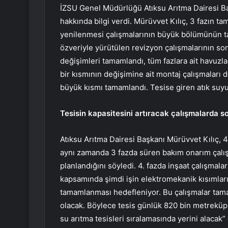
İZSU Genel Müdürlüğü Atıksu Arıtma Dairesi Ba
hakkında bilgi verdi. Mürüvvet Kılıç, 3 fazın t
yenilenmesi çalışmalarının büyük bölümünün ta
özveriyle yürütülen revizyon çalışmalarının so
değişimleri tamamlandı, tüm fazlara ait havuzl
bir kısmının değişimine ait montaj çalışmaları 
büyük kısmı tamamlandı. Tesise giren atık suyun
Tesisin kapasitesini artıracak çalışmalarda s
Atıksu Arıtma Dairesi Başkanı Mürüvvet Kılıç, 4
aynı zamanda 3 fazda süren bakım onarım çalışma
planlandığını söyledi. 4. fazda inşaat çalışmala
kapsamında şimdi işin elektromekanik kısımları
tamamlanması hedefleniyor. Bu çalışmalar tam
olacak. Böylece tesis günlük 820 bin metreküp k
su arıtma tesisleri sıralamasında yerini alacak”