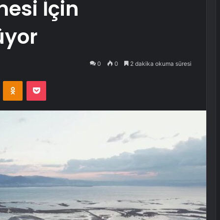
esi İçin
üyor
0
0
2 dakika okuma süresi
VKontakte
Odnoklassniki
Pocket