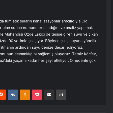
üm atık suların kanalizasyonlar aracılığıyla Çiğli
arıtılan sudan numuneler alındığını ve analiz yapılmak
vre Mühendisi Özge Eskici de tesise giren suyu ve çıkan
yüzde 90 verimle çalışıyor. Böylece çıkış suyuna yönelik
Arıtmanın ardından suyu denize deşarj ediyoruz.
yonunun devamlılığını sağlamış oluyoruz. Temiz Körfez,
ez’deki yaşama kadar her şeyi etkiliyor. O nedenle çok
erest
Reddit
VKontakte
Odnoklassniki
Pocket
E-Posta ile paylaş
Yazdır