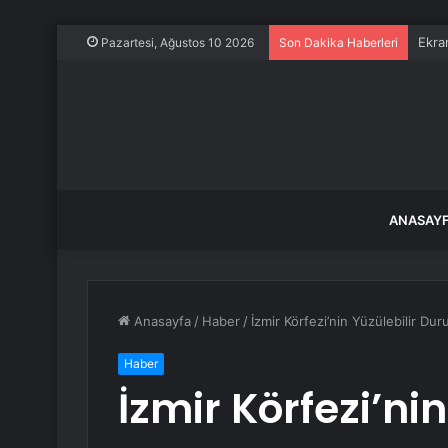
Ekra
Pazartesi, Ağustos 10 2026
Son Dakika Haberleri
ANASAY
Anasayfa
/
Haber
/
İzmir Körfezi’nin Yüzülebilir Du
Haber
İzmir Körfezi’nin