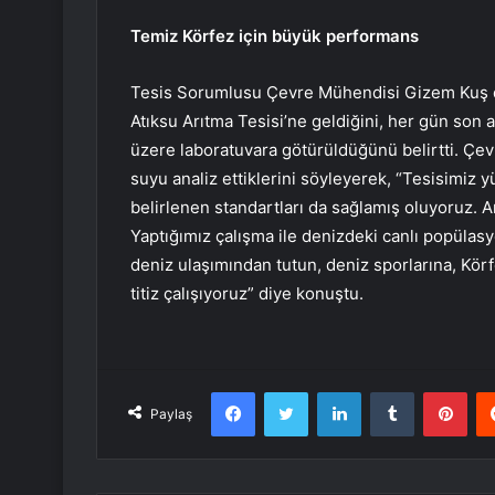
Temiz Körfez için büyük performans
Tesis Sorumlusu Çevre Mühendisi Gizem Kuş da t
Atıksu Arıtma Tesisi’ne geldiğini, her gün son 
üzere laboratuvara götürüldüğünü belirtti. Çe
suyu analiz ettiklerini söyleyerek, “Tesisimiz 
belirlenen standartları da sağlamış oluyoruz. 
Yaptığımız çalışma ile denizdeki canlı popülas
deniz ulaşımından tutun, deniz sporlarına, Körf
titiz çalışıyoruz” diye konuştu.
Facebook
Twitter
LinkedIn
Tumblr
Pint
Paylaş