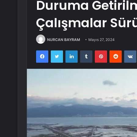
Duruma Getirilm
Çalışmalar Sür
NURCAN BAYRAM
Mayıs 27, 2024
Facebook
Twitter
LinkedIn
Tumblr
Pinterest
Reddit