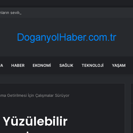
nların sevilen dizisinde sarsıcı suç duyurusu! ‘Reşit olmayan kızımla aşk y
FA
HABER
EKONOMI
SAĞLIK
TEKNOLOJI
YAŞAM
ruma Getirilmesi İçin Çalışmalar Sürüyor
 Yüzülebilir