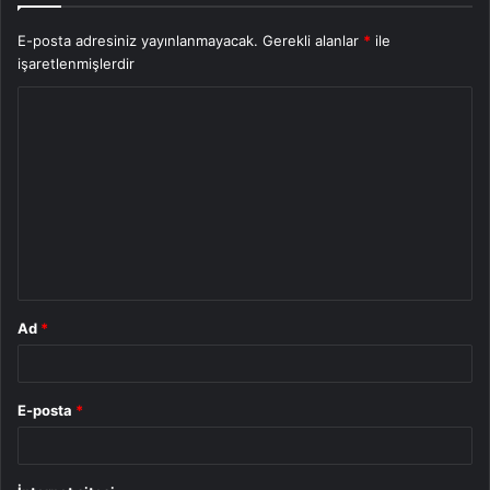
E-posta adresiniz yayınlanmayacak.
Gerekli alanlar
*
ile
işaretlenmişlerdir
Y
o
r
u
m
*
Ad
*
E-posta
*