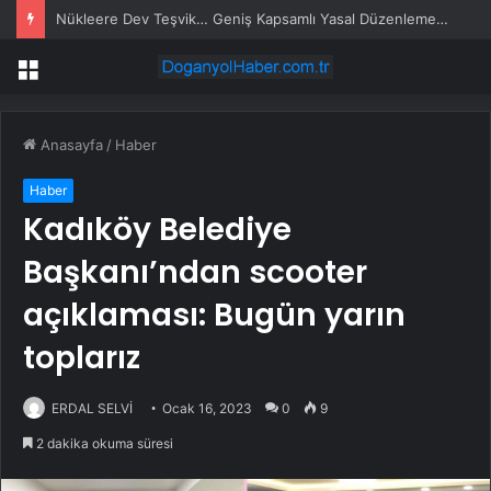
Nükleere Dev Teşvik… Geniş Kapsamlı Yasal Düzenlemede Teşvikler Öne Çekildi
Menü
Anasayfa
/
Haber
Haber
Kadıköy Belediye
Başkanı’ndan scooter
açıklaması: Bugün yarın
toplarız
ERDAL SELVİ
Ocak 16, 2023
0
9
2 dakika okuma süresi