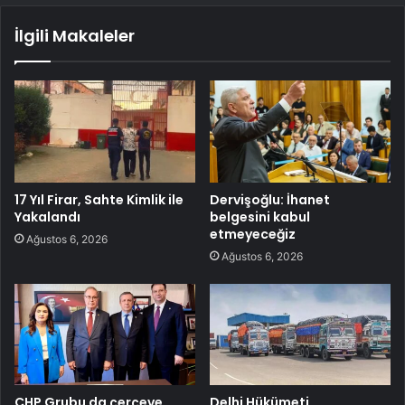
İlgili Makaleler
17 Yıl Firar, Sahte Kimlik ile
Dervişoğlu: İhanet
Yakalandı
belgesini kabul
etmeyeceğiz
Ağustos 6, 2026
Ağustos 6, 2026
CHP Grubu da çerçeve
Delhi Hükümeti,