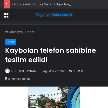
Bilim insanları Güneş Sistemi dışındaki ilk uyduyu buldu: ‘Yalpalaması’ ele verdi
Menü
Anasayfa
/
Haber
Haber
Kaybolan telefon sahibine
teslim edildi
NURCAN BAYRAM
Ağustos 27, 2025
0
0
Bir dakikadan az