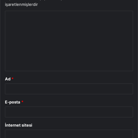
işaretlenmişlerdir
Y
o
r
u
m
*
Ad
*
E-posta
*
İnternet sitesi