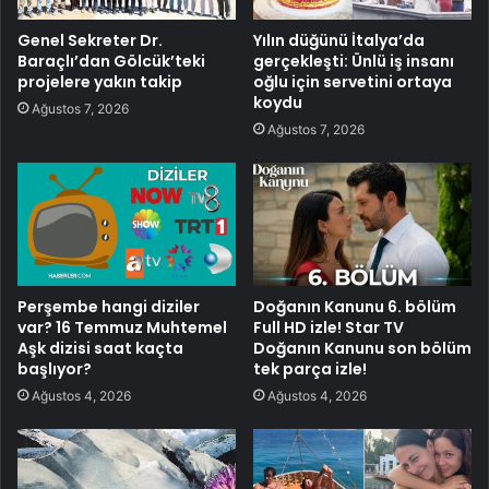
Genel Sekreter Dr.
Yılın düğünü İtalya’da
Baraçlı’dan Gölcük’teki
gerçekleşti: Ünlü iş insanı
projelere yakın takip
oğlu için servetini ortaya
koydu
Ağustos 7, 2026
Ağustos 7, 2026
Perşembe hangi diziler
Doğanın Kanunu 6. bölüm
var? 16 Temmuz Muhtemel
Full HD izle! Star TV
Aşk dizisi saat kaçta
Doğanın Kanunu son bölüm
başlıyor?
tek parça izle!
Ağustos 4, 2026
Ağustos 4, 2026