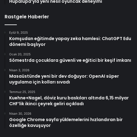
Hupalupa’yla yeni nesil oyuncak deneyimi
Rastgele Haberler
Eylül 9, 2025
Komşudan eğitimde yapay zeka hamlesi: ChatGPT Edu
dönemi başlıyor
Ocak 20, 2025
Sömestrda çocuklara güvenli ve eğitici bir keşif imkanı
Nisan 3, 2026
Masaüstünde yeni bir dev doğuyor: OpenAI süper
uygulama için kolları sıvadı
Temmuz 25, 2025
Kuehne+Nagel, döviz kuru baskıları altında 6,15 milyar
CHF’lik ikinci çeyrek geliri açıkladı
Nisan 30, 2026
Google Chrome sayfa yüklemelerini hızlandıran bir
özelliğe kavuşuyor