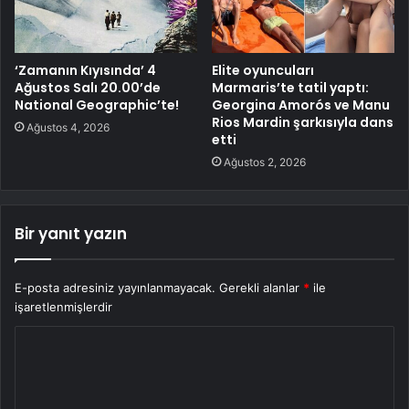
‘Zamanın Kıyısında’ 4
Elite oyuncuları
Ağustos Salı 20.00’de
Marmaris’te tatil yaptı:
National Geographic’te!
Georgina Amorós ve Manu
Rios Mardin şarkısıyla dans
Ağustos 4, 2026
etti
Ağustos 2, 2026
Bir yanıt yazın
E-posta adresiniz yayınlanmayacak.
Gerekli alanlar
*
ile
işaretlenmişlerdir
Y
o
r