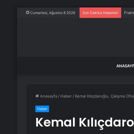
Frans
Cumartesi, Ağustos 8 2026
Son Dakika Haberleri
ANASAY
Anasayfa
/
Haber
/
Kemal Kılıçdaroğlu, Çalışma Ofis
Haber
Kemal Kılıçdaro