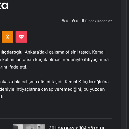
ta
0
0
Bir dakikadan az
VKontakte
Odnoklassniki
Pocket
ılıçdaroğlu
, Ankara’daki çalışma ofisini taşıdı. Kemal
e kullanılan ofisin küçük olması nedeniyle ihtiyaçlarına
ını ifade etti.
kara’daki çalışma ofisini taşıdı. Kemal Kılıçdaroğlu’na
deniyle ihtiyaçlarına cevap veremediğini, bu yüzden
ti.
30 ilde DEAŞ’a 104 gözaltı!