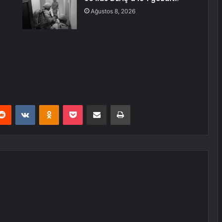
Ağustos 8, 2026
erest
Reddit
VKontakte
Odnoklassniki
Pocket
E-Posta ile paylaş
Yazdır