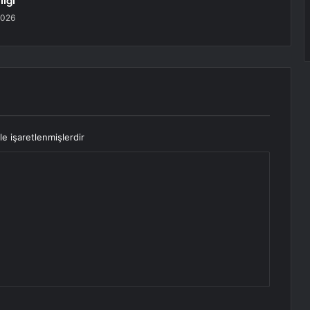
liği
2026
le işaretlenmişlerdir