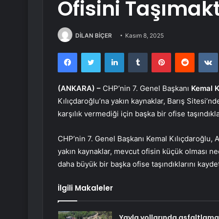
Ofisini Taşımak
DİLAN BİÇER
Kasım 8, 2025
Facebook
Twitter
LinkedIn
Tumblr
Pinterest
Reddit
(ANKARA) –
CHP’nin 7. Genel Başkanı
Kemal K
Kılıçdaroğlu’na yakın kaynaklar, Barış Sitesi’nd
karşılık vermediği için başka bir ofise taşındıklar
CHP’nin 7. Genel Başkanı Kemal Kılıçdaroğlu, An
yakın kaynaklar, mevcut ofisin küçük olması ne
daha büyük bir başka ofise taşındıklarını kaydet
İlgili Makaleler
Yayla yollarında asfaltlama