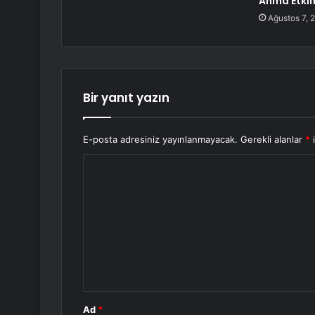
Anma Etkin
Ağustos 7, 
Bir yanıt yazın
E-posta adresiniz yayınlanmayacak.
Gerekli alanlar
*
i
Y
o
r
u
m
*
Ad
*