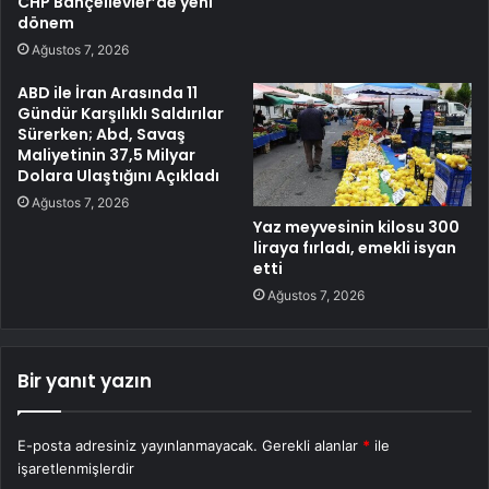
CHP Bahçelievler’de yeni
dönem
Ağustos 7, 2026
ABD ile İran Arasında 11
Gündür Karşılıklı Saldırılar
Sürerken; Abd, Savaş
Maliyetinin 37,5 Milyar
Dolara Ulaştığını Açıkladı
Ağustos 7, 2026
Yaz meyvesinin kilosu 300
liraya fırladı, emekli isyan
etti
Ağustos 7, 2026
Bir yanıt yazın
E-posta adresiniz yayınlanmayacak.
Gerekli alanlar
*
ile
işaretlenmişlerdir