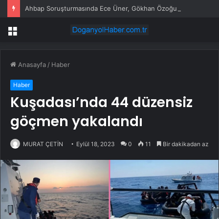
Ahbap Soruşturmasında Ece Üner, Gökhan Özoğuz ve Öykü Serter Tanık Olarak İfade Vermek Üzere Adliyeye Geldi
Menü
Anasayfa
/
Haber
Haber
Kuşadası’nda 44 düzensiz
göçmen yakalandı
MURAT ÇETİN
Eylül 18, 2023
0
11
Bir dakikadan az