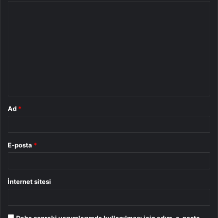
Y
o
r
u
m
*
Ad
*
E-posta
*
İnternet sitesi