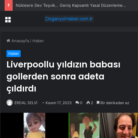
Nükleere Dev Teşvik… Geniş Kapsamlı Yasal Düzenlemede Teşvikler Öne Çekildi
Menü
Anasayfa
/
Haber
Haber
Liverpoollu yıldızın babası
gollerden sonra adeta
çıldırdı
ERDAL SELVİ
Kasım 17, 2023
0
2
Bir dakikadan az