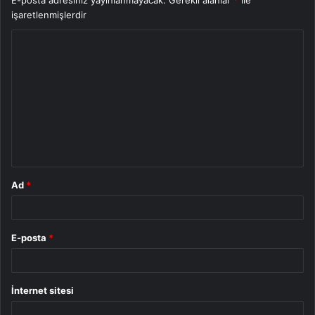
E-posta adresiniz yayınlanmayacak.
Gerekli alanlar
*
ile
işaretlenmişlerdir
Y
o
r
u
m
*
Ad
*
E-posta
*
İnternet sitesi