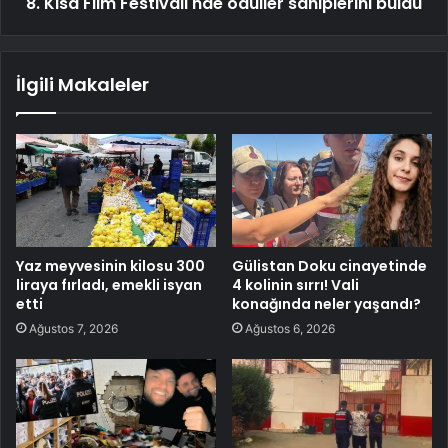
8. Kısa Film Festivali'nde ödüller sahiplerini buldu
İlgili Makaleler
Yaz meyvesinin kilosu 300
Gülistan Doku cinayetinde
liraya fırladı, emekli isyan
4 kolinin sırrı! Vali
etti
konağında neler yaşandı?
Ağustos 7, 2026
Ağustos 6, 2026