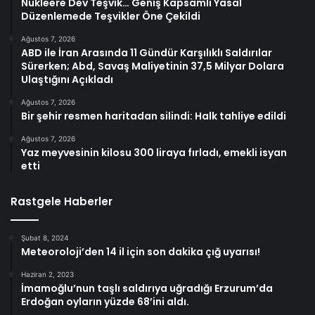
Nükleere Dev Teşvik… Geniş Kapsamlı Yasal
Düzenlemede Teşvikler Öne Çekildi
Ağustos 7, 2026
ABD ile İran Arasında 11 Gündür Karşılıklı Saldırılar
Sürerken; Abd, Savaş Maliyetinin 37,5 Milyar Dolara
Ulaştığını Açıkladı
Ağustos 7, 2026
Bir şehir resmen haritadan silindi: Halk tahliye edildi
Ağustos 7, 2026
Yaz meyvesinin kilosu 300 liraya fırladı, emekli isyan
etti
Rastgele Haberler
Şubat 8, 2024
Meteoroloji’den 14 il için son dakika çığ uyarısı!
Haziran 2, 2023
İmamoğlu’nun taşlı saldırıya uğradığı Erzurum’da
Erdoğan oyların yüzde 68’ini aldı.