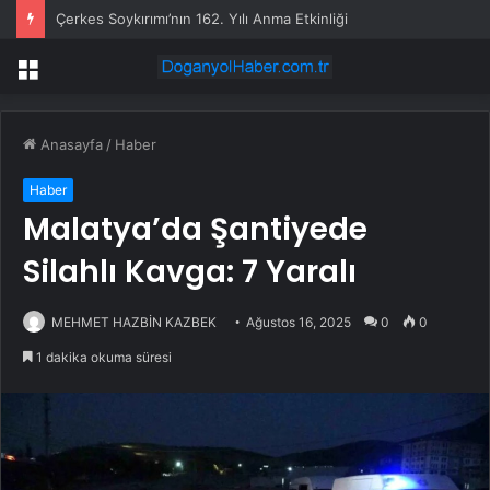
Çerkes Soykırımı’nın 162. Yılı Anma Etkinliği
Menü
Anasayfa
/
Haber
Haber
Malatya’da Şantiyede
Silahlı Kavga: 7 Yaralı
MEHMET HAZBİN KAZBEK
Ağustos 16, 2025
0
0
1 dakika okuma süresi