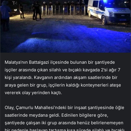
Malatya’nın Battalgazi ilçesinde bulunan bir şantiyede
işçiler arasında çıkan silahlı ve bıçaklı kavgada 2’si ağır 7
kişi yaralandı. Kavganın ardından akşam saatlerinde bir
araya gelen bir grup, işçilerin kaldığı konteynerleri ateşe
vererek olay yerinden kaçtı.
Olay, Çamurlu Mahallesi’ndeki bir inşaat şantiyesinde öğle
saatlerinde meydana geldi. Edinilen bilgilere göre,
şantiyede çalışan iki grup arasında henüz belirlenemeyen
bir nedenle başlayan tartışma kısa sürede silahlı ve bıçaklı