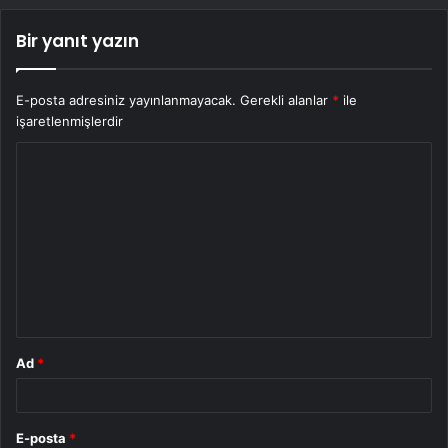
Bir yanıt yazın
E-posta adresiniz yayınlanmayacak.
Gerekli alanlar
*
ile
işaretlenmişlerdir
Y
o
r
u
m
*
Ad
*
E-posta
*