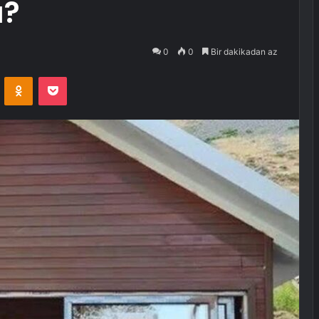
ı?
0
0
Bir dakikadan az
VKontakte
Odnoklassniki
Pocket