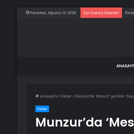
Ekra
Pazartesi, Ağustos 10 2026
Son Dakika Haberleri
ANASAY
Anasayfa
/
Haber
/
Munzur’da ‘Mescit’ gerilimi: Say
Haber
Munzur’da ‘Mesci