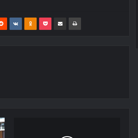
erest
Reddit
VKontakte
Odnoklassniki
Pocket
E-Posta ile paylaş
Yazdır