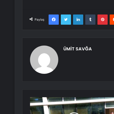
Facebook
Twitter
LinkedIn
Tumblr
Pint
Paylaş
ÜMİT SAVĞA