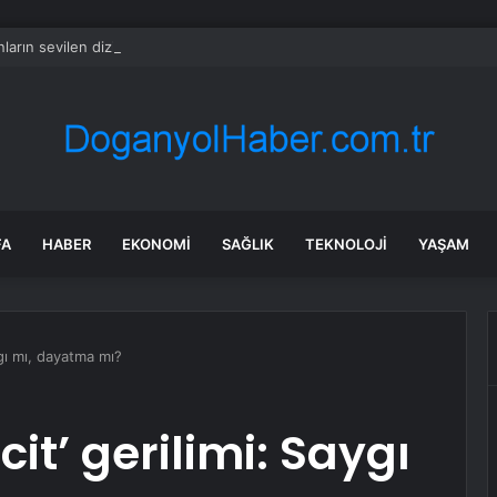
nların sevilen dizisinde sarsıcı suç duyurusu! ‘Reşit olmayan kızımla aşk y
FA
HABER
EKONOMI
SAĞLIK
TEKNOLOJI
YAŞAM
gı mı, dayatma mı?
t’ gerilimi: Saygı