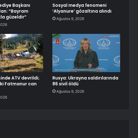
ediye Başkanı
Sosyal medya fenomeni
lan: “Bayram
‘Alyanure’ gözaltına alındı
a güzeldir”
Ağustos 9, 2026
2026
inde ATV devrildi;
Rusya: Ukrayna saldırılarında
ki Fatmanur can
86 sivil öldü
Ağustos 9, 2026
2026