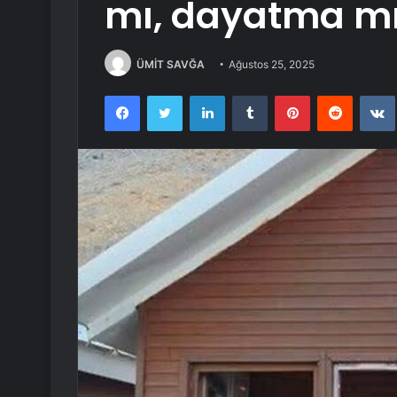
mı, dayatma m
ÜMİT SAVĞA
Ağustos 25, 2025
Facebook
Twitter
LinkedIn
Tumblr
Pinterest
Reddit