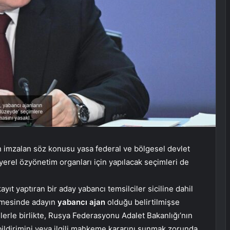
n imzalan söz konusu yasa federal ve bölgesel devlet
 yerel özyönetim organları için yapılacak seçimleri de
ıt yaptıran bir aday yabancı temsilciler siciline dahil
amesinde adayın
yabancı ajan
olduğu belirtilmişse
lerle birlikte, Rusya Federasyonu Adalet Bakanlığı’nın
r bildirimini veya ilgili mahkeme kararını sunmak zorunda