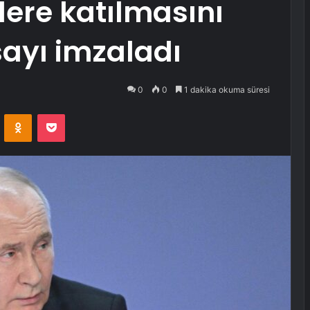
ere katılmasını
ayı imzaladı
0
0
1 dakika okuma süresi
VKontakte
Odnoklassniki
Pocket