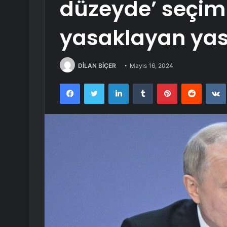
düzeyde’ seçiml
yasaklayan yas
DİLAN BİÇER
Mayıs 16, 2024
Facebook
Twitter
LinkedIn
Tumblr
Pinterest
Reddit