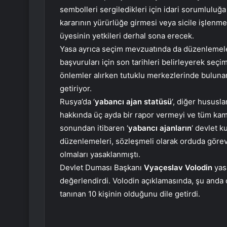
sembolleri sergiledikleri için idari sorumluluğa 
kararının yürürlüğe girmesi veya sicile işlenm
üyesinin yetkileri derhal sona erecek.
Yasa ayrıca seçim mevzuatında da düzenlemeler
başvuruları için son tarihleri belirleyerek seç
önlemler alırken tutuklu merkezlerinde bulunan
getiriyor.
Rusya’da ‘
yabancı ajan statüsü
‘, diğer hususla
hakkında üç ayda bir rapor vermeyi ve tüm kamusa
sonundan itibaren ‘
yabancı ajanların
‘ devlet k
düzenlemeleri, sözleşmeli olarak orduda göre
olmaları yasaklanmıştı.
Devlet Duması Başkanı
Vyaçeslav Volodin
yas
değerlendirdi. Volodin açıklamasında, şu anda ç
tanınan 10 kişinin olduğunu dile getirdi.