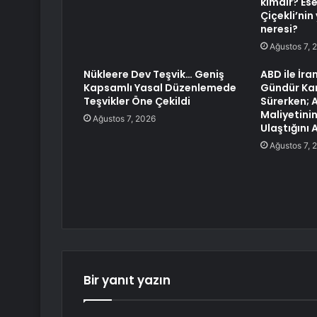
kimdir? Es
Çiçekli’nin
neresi?
Ağustos 7, 
Nükleere Dev Teşvik… Geniş
ABD ile İra
Kapsamlı Yasal Düzenlemede
Gündür Karş
Teşvikler Öne Çekildi
Sürerken; 
Maliyetinin
Ağustos 7, 2026
Ulaştığını 
Ağustos 7, 
Bir yanıt yazın