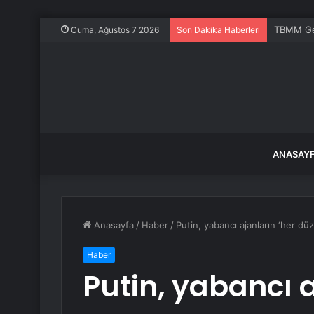
Ahbap So
Cuma, Ağustos 7 2026
Son Dakika Haberleri
ANASAY
Anasayfa
/
Haber
/
Putin, yabancı ajanların ‘her dü
Haber
Putin, yabancı a