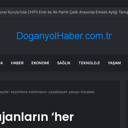
ruşturmasında Ece Üner, Gökhan Özoğuz ve Öykü Serter Tanık Olarak İ
FA
HABER
EKONOMI
SAĞLIK
TEKNOLOJI
YAŞAM
zeyde’ seçimlere katılmasını yasaklayan yasayı imzaladı
janların ‘her