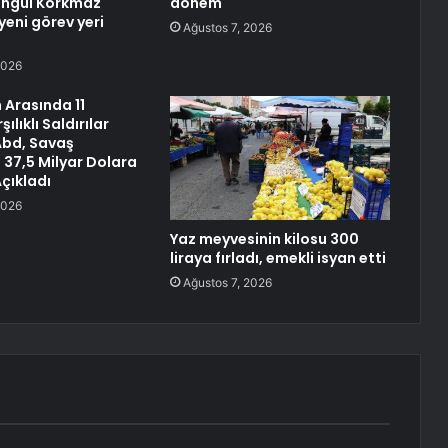
engül Korkmaz
dönem
 yeni görev yeri
Ağustos 7, 2026
2026
n Arasında 11
ılıklı Saldırılar
Abd, Savaş
 37,5 Milyar Dolara
Açıkladı
2026
Yaz meyvesinin kilosu 300
liraya fırladı, emekli isyan etti
Ağustos 7, 2026