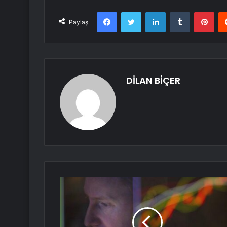
Facebook
Twitter
LinkedIn
Tumblr
Pint
Paylaş
DİLAN BİÇER