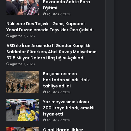
Pazarında Sahte Para
Eğitimi
Ağustos 7, 2026
Nükleere Dev Teşvik… Geniş Kapsamlı
Yasal Düzenlemede Teşvikler Öne Çekildi
Ağustos 7, 2026
ABD ile İran Arasında 11 Gündür Karşılıklı
Saldırılar Sürerken; Abd, Savaş Maliyetinin
37,5 Milyar Dolara Ulaştığını Açıkladı
Ağustos 7, 2026
Bir şehir resmen
haritadan silindi: Halk
tahliye edildi
Ağustos 7, 2026
Yaz meyvesinin kilosu
300 liraya fırladı, emekli
isyan etti
Ağustos 7, 2026
O balıklarda ilk kez