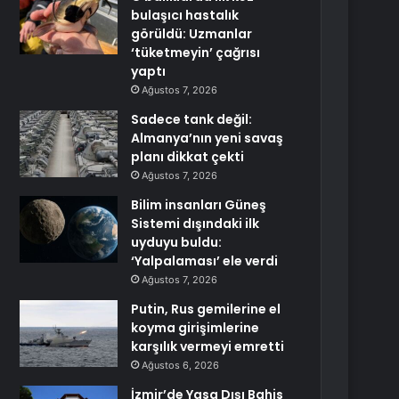
bulaşıcı hastalık
görüldü: Uzmanlar
‘tüketmeyin’ çağrısı
yaptı
Ağustos 7, 2026
Sadece tank değil:
Almanya’nın yeni savaş
planı dikkat çekti
Ağustos 7, 2026
Bilim insanları Güneş
Sistemi dışındaki ilk
uyduyu buldu:
‘Yalpalaması’ ele verdi
Ağustos 7, 2026
Putin, Rus gemilerine el
koyma girişimlerine
karşılık vermeyi emretti
Ağustos 6, 2026
İzmir’de Yasa Dışı Bahis