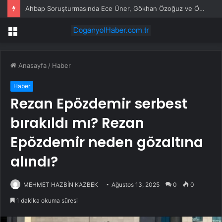
Ahbap Soruşturmasında Ece Üner, Gökhan Özoğuz ve Öykü Serter Tanık Olarak İfade Vermek Üzere Adliyeye Geldi
Menü
Anasayfa
/
Haber
Haber
Rezan Epözdemir serbest
bırakıldı mı? Rezan
Epözdemir neden gözaltına
alındı?
MEHMET HAZBİN KAZBEK
Ağustos 13, 2025
0
0
1 dakika okuma süresi