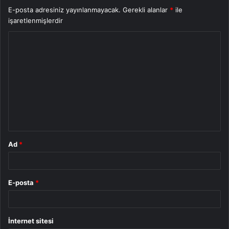
E-posta adresiniz yayınlanmayacak.
Gerekli alanlar
*
ile
işaretlenmişlerdir
Y
o
r
u
m
*
Ad
*
E-posta
*
İnternet sitesi