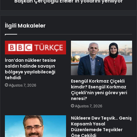
Başkan Çerçioğlu Efeler'in yollarını yeniliyor
İlgili Makaleler
İran’dan nükleer tesise
saldırı halinde savaşın
bölgeye yayılabileceği
tehdidi
Esengül Korkmaz Çiçekli
Ağustos 7, 2026
kimdir? Esengül Korkmaz
Çiçekli’nin yeni görev yeri
neresi?
Ağustos 7, 2026
Nükleere Dev Teşvik… Geniş
Kapsamlı Yasal
Düzenlemede Teşvikler
Öne Çekildi