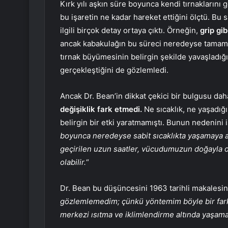
Kırk yılı aşkın süre boyunca kendi tırnaklarını 
bu işaretin ne kadar hareket ettiğini ölçtü. Bu 
ilgili birçok detay ortaya çıktı. Örneğin,
grip gi
ancak kabakulağın bu süreci neredeyse tamame
tırnak büyümesinin belirgin şekilde yavaşladığı
gerçekleştiğini de gözlemledi.
Ancak Dr. Bean’in dikkat çekici bir bulgusu dah
değişiklik fark etmedi.
Ne sıcaklık, ne yaşadığı
belirgin bir etki yaratmamıştı. Bunun nedenini i
boyunca neredeyse sabit sıcaklıkta yaşamaya alı
geçirilen uzun saatler, vücudumuzun doğayla ol
olabilir.
“
Dr. Bean bu düşüncesini 1963 tarihli makalesin
gözlemlemedim; çünkü yöntemim böyle bir farkı
merkezi ısıtma ve iklimlendirme altında yaşama