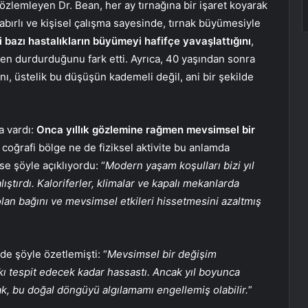
gözlemleyen Dr. Bean, her ay tırnağına bir işaret koyarak
sabırlı ve kişisel çalışma sayesinde, tırnak büyümesiyle
bi bazı hastalıkların büyümeyi hafifçe yavaşlattığını
,
n durdurduğunu fark etti. Ayrıca, 40 yaşından sonra
nı, üstelik bu düşüşün kademeli değil, ani bir şekilde
a vardı:
Onca yıllık gözlemine rağmen mevsimsel bir
 coğrafi bölge ne de fiziksel aktivite bu anlamda
se şöyle açıklıyordu: “
Modern yaşam koşulları bizi yıl
ştırdı. Kaloriferler, klimalar ve kapalı mekanlarda
an bağını ve mevsimsel etkileri hissetmesini azaltmış
de şöyle özetlemişti: “
Mevsimsel bir değişim
 tespit edecek kadar hassastı. Ancak yıl boyunca
k, bu doğal döngüyü algılamamı engellemiş olabilir.
”