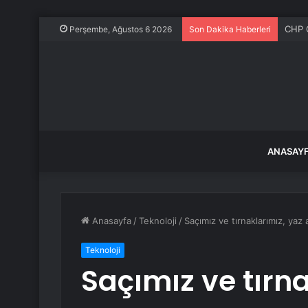
CHP G
Perşembe, Ağustos 6 2026
Son Dakika Haberleri
ANASAY
Anasayfa
/
Teknoloji
/
Saçımız ve tırnaklarımız, yaz
Teknoloji
Saçımız ve tırna