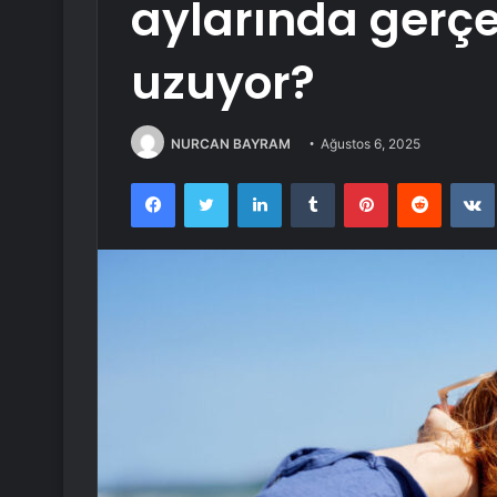
aylarında gerçe
uzuyor?
NURCAN BAYRAM
Ağustos 6, 2025
Facebook
Twitter
LinkedIn
Tumblr
Pinterest
Reddit