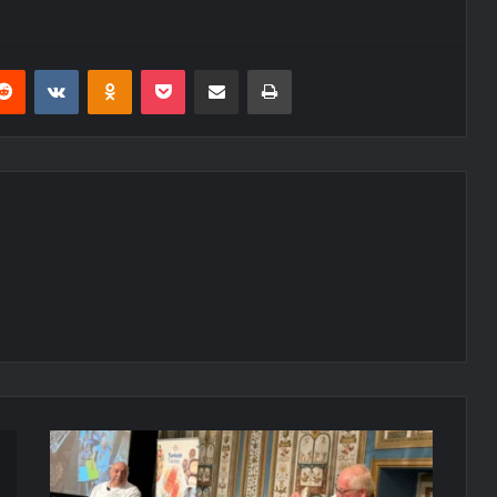
erest
Reddit
VKontakte
Odnoklassniki
Pocket
E-Posta ile paylaş
Yazdır