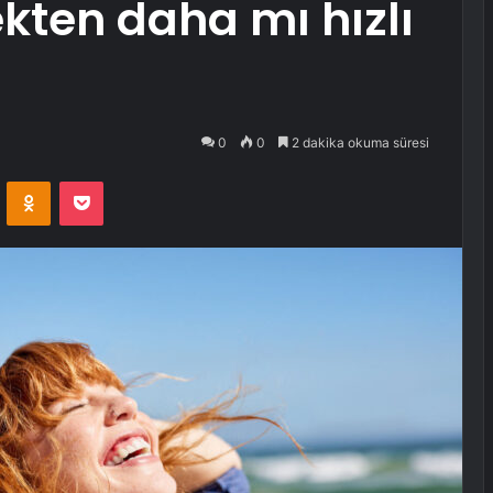
kten daha mı hızlı
0
0
2 dakika okuma süresi
VKontakte
Odnoklassniki
Pocket