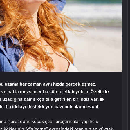
a bu uzama her zaman aynı hızda gerçekleşmez.
 ve hatta mevsimler bu süreci etkileyebilir. Özellikle
uzadığına dair sıkça dile getirilen bir iddia var. İlk
de, bu iddiayı destekleyen bazı bulgular mevcut.
ğına işaret eden küçük çaplı araştırmalar yapılmış
ç köklerinin “
dinlenme
” evresindeki oranının en yüksek