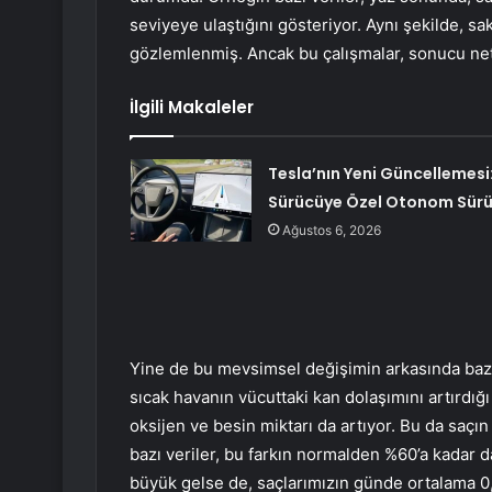
seviyeye ulaştığını gösteriyor. Aynı şekilde, sa
gözlemlenmiş. Ancak bu çalışmalar, sonucu net
İlgili Makaleler
Tesla’nın Yeni Güncellemesi
Sürücüye Özel Otonom Sür
Ağustos 6, 2026
Yine de bu mevsimsel değişimin arkasında bazı
sıcak havanın vücuttaki kan dolaşımını artırdığ
oksijen ve besin miktarı da artıyor. Bu da saçın
bazı veriler, bu farkın normalden %60’a kadar d
büyük gelse de, saçlarımızın günde ortalama 0