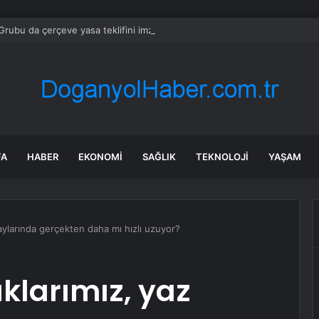
rubu da çerçeve yasa teklifini imzaladı
FA
HABER
EKONOMI
SAĞLIK
TEKNOLOJI
YAŞAM
 aylarında gerçekten daha mı hızlı uzuyor?
klarımız, yaz