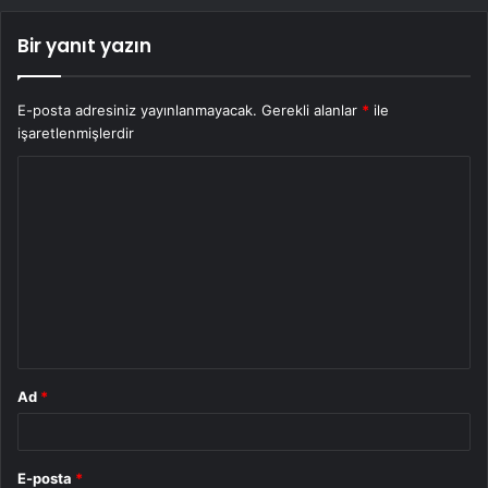
Bir yanıt yazın
E-posta adresiniz yayınlanmayacak.
Gerekli alanlar
*
ile
işaretlenmişlerdir
Y
o
r
u
m
*
Ad
*
E-posta
*