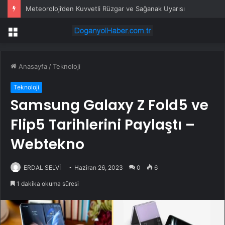
Meteoroloji’den Kuvvetli Rüzgar ve Sağanak Uyarısı
Menü
Anasayfa
/
Teknoloji
Teknoloji
Samsung Galaxy Z Fold5 ve
Flip5 Tarihlerini Paylaştı –
Webtekno
ERDAL SELVİ
Haziran 26, 2023
0
6
1 dakika okuma süresi