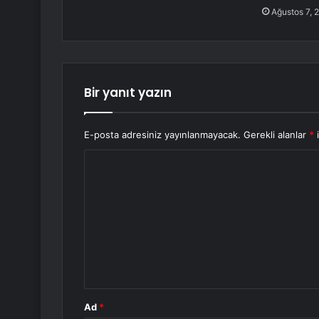
Ağustos 7, 
Bir yanıt yazın
E-posta adresiniz yayınlanmayacak.
Gerekli alanlar
*
i
Y
o
r
u
m
*
Ad
*