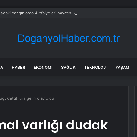
a’daki yangınlarda 4 itfaiye eri hayatını kaybetti
FA
HABER
EKONOMI
SAĞLIK
TEKNOLOJI
YAŞAM
çuklattı! Kira geliri olay oldu
al varlığı dudak