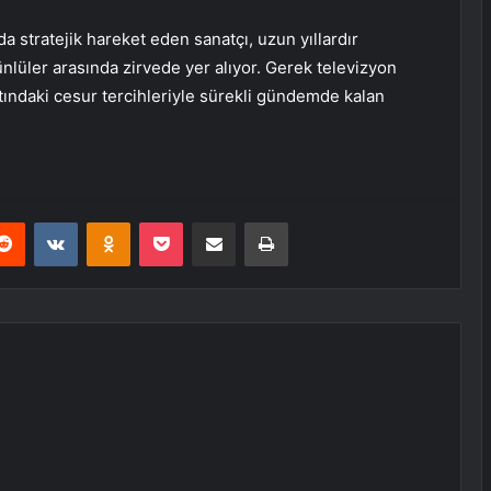
a stratejik hareket eden sanatçı, uzun yıllardır
nlüler arasında zirvede yer alıyor. Gerek televizyon
tındaki cesur tercihleriyle sürekli gündemde kalan
.
erest
Reddit
VKontakte
Odnoklassniki
Pocket
E-Posta ile paylaş
Yazdır