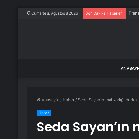
Frans
Cumartesi, Ağustos 8 2026
Son Dakika Haberleri
ANASAY
Anasayfa
/
Haber
/
Seda Sayan’ın mal varlığı dudak u
Haber
Seda Sayan’ın m