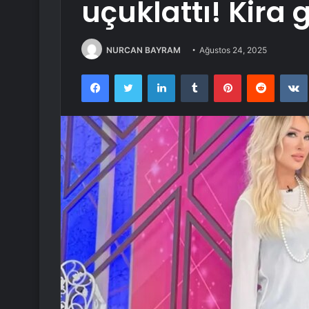
uçuklattı! Kira g
NURCAN BAYRAM
Ağustos 24, 2025
Facebook
Twitter
LinkedIn
Tumblr
Pinterest
Reddit