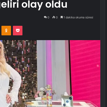
eliri olay oldu
0
0
1 dakika okuma süresi
VKontakte
Odnoklassniki
Pocket