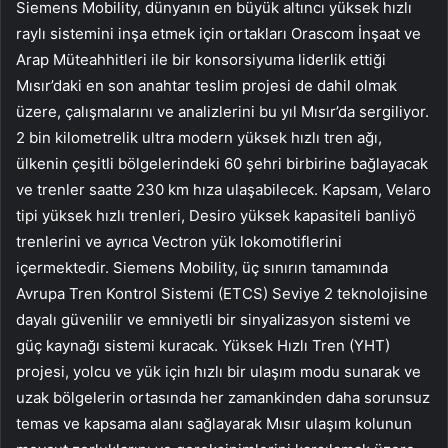
Siemens Mobility, dünyanın en büyük altıncı yüksek hızlı
raylı sistemini inşa etmek için ortakları Orascom İnşaat ve
Arap Müteahhitleri ile bir konsorsiyuma liderlik ettiği
Mısır’daki en son anahtar teslim projesi de dahil olmak
üzere, çalışmalarını ve analizlerini bu yıl Mısır’da sergiliyor.
2 bin kilometrelik ultra modern yüksek hızlı tren ağı,
ülkenin çeşitli bölgelerindeki 60 şehri birbirine bağlayacak
ve trenler saatte 230 km hıza ulaşabilecek. Kapsam, Velaro
tipi yüksek hızlı trenleri, Desiro yüksek kapasiteli banliyö
trenlerini ve ayrıca Vectron yük lokomotiflerini
içermektedir. Siemens Mobility, üç sınırın tamamında
Avrupa Tren Kontrol Sistemi (ETCS) Seviye 2 teknolojisine
dayalı güvenilir ve emniyetli bir sinyalizasyon sistemi ve
güç kaynağı sistemi kuracak. Yüksek Hızlı Tren (YHT)
projesi, yolcu ve yük için hızlı bir ulaşım modu sunarak ve
uzak bölgelerin ortasında her zamankinden daha sorunsuz
temas ve kapsama alanı sağlayarak Mısır ulaşım kolunun