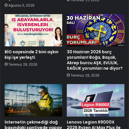
Ağustos 5, 2026
BİO sayesinde 2 bini aşkın
30 Haziran 2026 burç
kişi işe yerleşti
yorumları! Boğa, Başak,
Akrep burcu AŞK, EVLİLİK,
Temmuz 29, 2026
SAĞLIK yorumları ne diyor?
Temmuz 29, 2026
İnternetin çekmediği dağ
Lenovo Legion R9000X
başındaki şantiyede yapay
2026 Ryzen AI Max Plus ile