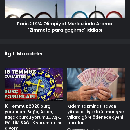
Paris 2024 Olimpiyat Merkezinde Arama:
'Zimmete para geçirme' iddiası
İlgili Makaleler
18 Temmuz 2026 burç
Kıdem tazminatı tavanı
yorumları! Boğa, Aslan,
yükseldi: İşte brüt maaş ve
Başak burcu yorumu… AŞK,
yıllara göre ödenecek yeni
EVLİLİK, SAĞLIK yorumları ne
paralar
diyor?
Temmuz 31, 2026