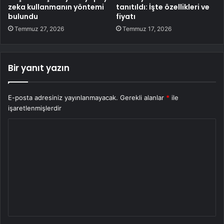
zeka kullanmanın yöntemi
tanıtıldı: İşte özellikleri ve
bulundu
fiyatı
Temmuz 27, 2026
Temmuz 17, 2026
Bir yanıt yazın
E-posta adresiniz yayınlanmayacak.
Gerekli alanlar
*
ile
işaretlenmişlerdir
Y
o
r
u
m
*