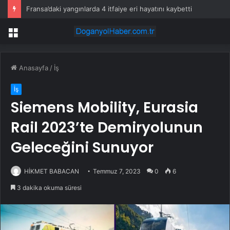
Fransa’daki yangınlarda 4 itfaiye eri hayatını kaybetti
Menü
Anasayfa
/
İş
İş
Siemens Mobility, Eurasia
Rail 2023’te Demiryolunun
Geleceğini Sunuyor
HİKMET BABACAN
Temmuz 7, 2023
0
6
3 dakika okuma süresi