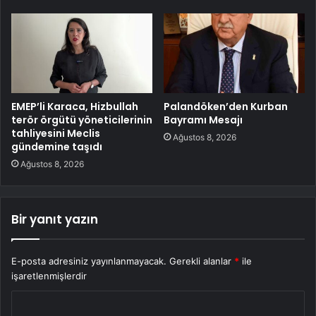
EMEP’li Karaca, Hizbullah
Palandöken’den Kurban
terör örgütü yöneticilerinin
Bayramı Mesajı
tahliyesini Meclis
Ağustos 8, 2026
gündemine taşıdı
Ağustos 8, 2026
Bir yanıt yazın
E-posta adresiniz yayınlanmayacak.
Gerekli alanlar
*
ile
işaretlenmişlerdir
Y