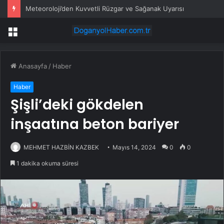
Meteoroloji’den Kuvvetli Rüzgar ve Sağanak Uyarısı
Menü
Anasayfa
/
Haber
Haber
Şişli’deki gökdelen
inşaatına beton bariyer
MEHMET HAZBİN KAZBEK
Mayıs 14, 2024
0
0
1 dakika okuma süresi