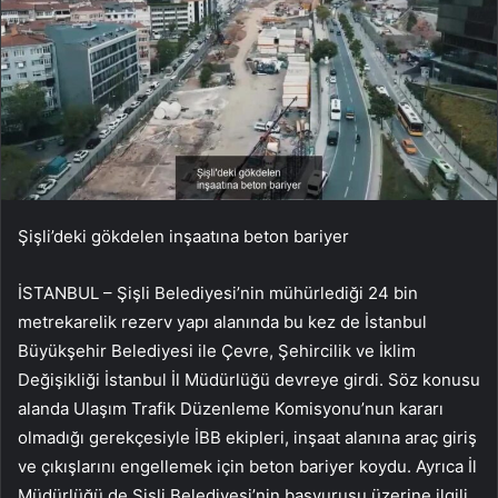
Şişli’deki gökdelen inşaatına beton bariyer
İSTANBUL – Şişli Belediyesi’nin mühürlediği 24 bin
metrekarelik rezerv yapı alanında bu kez de İstanbul
Büyükşehir Belediyesi ile Çevre, Şehircilik ve İklim
Değişikliği İstanbul İl Müdürlüğü devreye girdi. Söz konusu
alanda Ulaşım Trafik Düzenleme Komisyonu’nun kararı
olmadığı gerekçesiyle İBB ekipleri, inşaat alanına araç giriş
ve çıkışlarını engellemek için beton bariyer koydu. Ayrıca İl
Müdürlüğü de Şişli Belediyesi’nin başvurusu üzerine ilgili