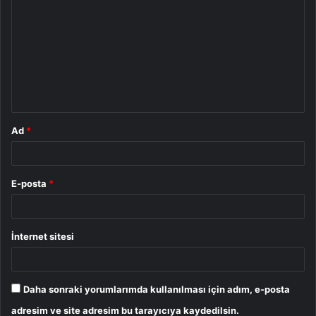
o
r
u
m
*
Ad
*
E-posta
*
İnternet sitesi
Daha sonraki yorumlarımda kullanılması için adım, e-posta
adresim ve site adresim bu tarayıcıya kaydedilsin.