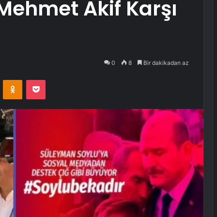
, Mehmet Akif Karşı
0
8
Bir dakikadan az
VKontakte
Odnoklassniki
Pocket