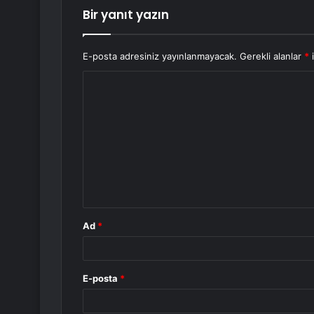
Bir yanıt yazın
E-posta adresiniz yayınlanmayacak.
Gerekli alanlar
*
i
Y
o
r
u
m
*
Ad
*
E-posta
*