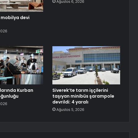
Ağustos 6, 2026
n mobilya devi
2026
larında Kurban
Siverek’te tarım işçilerini
oğunluğu
taşıyan minibüs şarampole
devrildi: 4 yaralı
2026
Ağustos 5, 2026