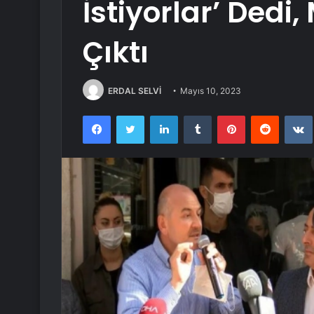
İstiyorlar’ Dedi
Çıktı
ERDAL SELVİ
Mayıs 10, 2023
Facebook
Twitter
LinkedIn
Tumblr
Pinterest
Reddit