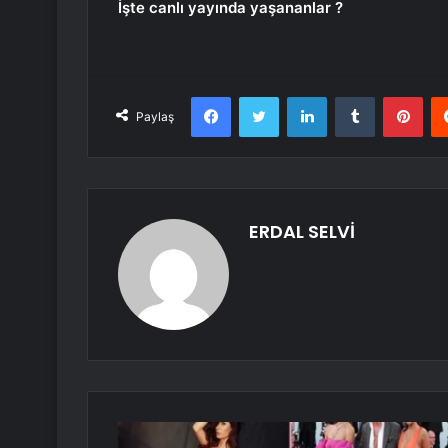
İşte canlı yayında yaşananlar ?
Facebook
Twitter
LinkedIn
Tumblr
Pint
Paylaş
ERDAL SELVİ