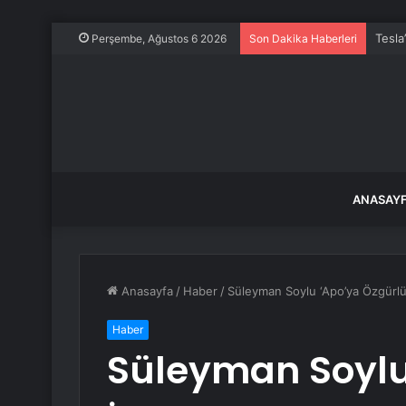
Tesla
Perşembe, Ağustos 6 2026
Son Dakika Haberleri
ANASAY
Anasayfa
/
Haber
/
Süleyman Soylu ‘Apo’ya Özgürlük 
Haber
Süleyman Soylu