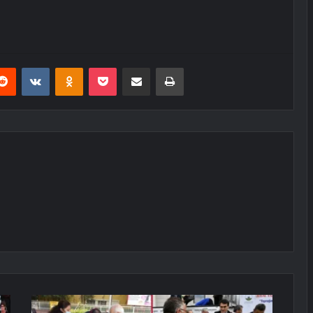
erest
Reddit
VKontakte
Odnoklassniki
Pocket
E-Posta ile paylaş
Yazdır