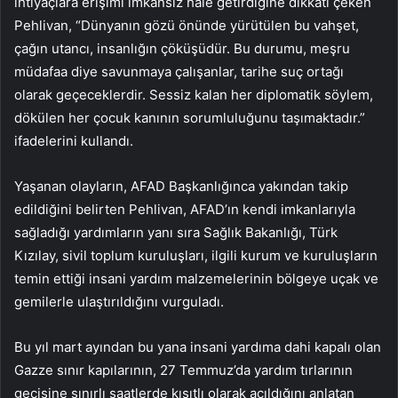
ihtiyaçlara erişimi imkansız hale getirdiğine dikkati çeken
Pehlivan, “Dünyanın gözü önünde yürütülen bu vahşet,
çağın utancı, insanlığın çöküşüdür. Bu durumu, meşru
müdafaa diye savunmaya çalışanlar, tarihe suç ortağı
olarak geçeceklerdir. Sessiz kalan her diplomatik söylem,
dökülen her çocuk kanının sorumluluğunu taşımaktadır.”
ifadelerini kullandı.
Yaşanan olayların, AFAD Başkanlığınca yakından takip
edildiğini belirten Pehlivan, AFAD’ın kendi imkanlarıyla
sağladığı yardımların yanı sıra Sağlık Bakanlığı, Türk
Kızılay, sivil toplum kuruluşları, ilgili kurum ve kuruluşların
temin ettiği insani yardım malzemelerinin bölgeye uçak ve
gemilerle ulaştırıldığını vurguladı.
Bu yıl mart ayından bu yana insani yardıma dahi kapalı olan
Gazze sınır kapılarının, 27 Temmuz’da yardım tırlarının
geçişine sınırlı saatlerde kısıtlı olarak açıldığını anlatan