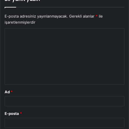
E-posta adresiniz yayınlanmayacak.
Gerekli alanlar
*
ile
işaretlenmişlerdir
Y
o
r
u
m
*
Ad
*
E-posta
*