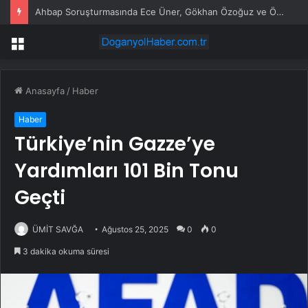
Ahbap Soruşturmasında Ece Üner, Gökhan Özoğuz ve Öykü Serter Tanık Olarak İfade Vermek Üzere Adliyeye Geldi
Menü
Anasayfa
/
Haber
Haber
Türkiye’nin Gazze’ye
Yardımları 101 Bin Tonu
Geçti
ÜMİT SAVĞA
Ağustos 25, 2025
0
0
3 dakika okuma süresi