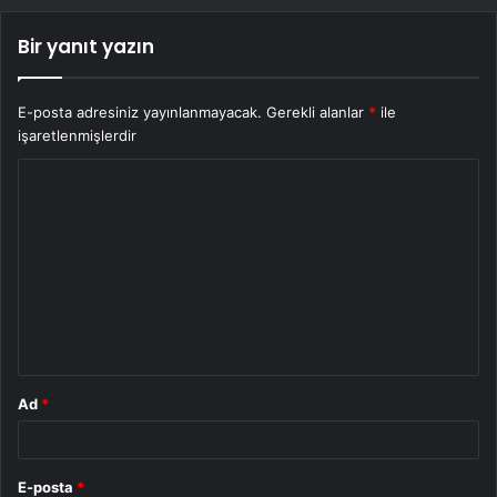
Bir yanıt yazın
E-posta adresiniz yayınlanmayacak.
Gerekli alanlar
*
ile
işaretlenmişlerdir
Y
o
r
u
m
*
Ad
*
E-posta
*