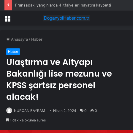
Beş kazanan hisse Cuma günü piyasa öncesi yükselişe liderlik etti
Menü
Anasayfa
/
Haber
Haber
Ulaştırma ve Altyapı
Bakanlığı lise mezunu ve
KPSS şartsız personel
alacak!
NURCAN BAYRAM
Nisan 2, 2024
0
0
1 dakika okuma süresi