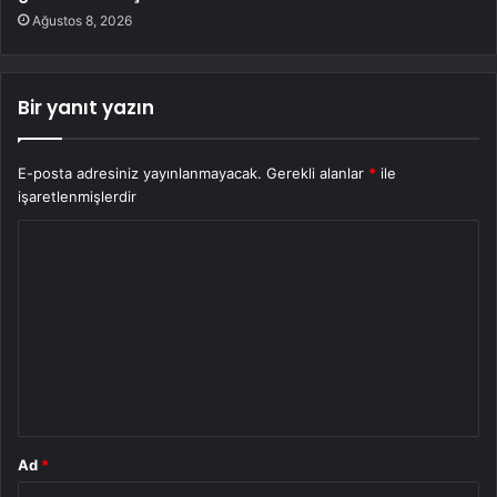
Ağustos 8, 2026
Bir yanıt yazın
E-posta adresiniz yayınlanmayacak.
Gerekli alanlar
*
ile
işaretlenmişlerdir
Y
o
r
u
m
*
Ad
*