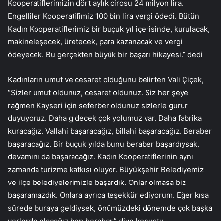
Kooperatiflerimizin dört aylık cirosu 24 milyon lira.
Engelliler Kooperatifimiz 100 bin lira vergi ödedi. Bütün
Kadın Kooperatiflerimiz bir buçuk yıl içerisinde, kurulacak,
makineleşecek, üretecek, para kazanacak ve vergi
ödeyecek. Bu gerçekten büyük bir başarı hikayesi.” dedi
Kadınların umut ve cesaret olduğunu belirten Vali Çiçek,
“Sizler umut oldunuz, cesaret oldunuz. Siz her şeye
rağmen Kayseri için seferber oldunuz sizlerle gurur
duyuyoruz. Daha gidecek çok yolumuz var. Daha fabrika
kuracağız. Vallahi başaracağız, billahi başaracağız. Beraber
başaracağız. Bir buçuk yılda bunu beraber başardıysak,
devamını da başaracağız. Kadın Kooperatiflerinin aynı
zamanda turizme katkısı oluyor. Büyükşehir Belediyemiz
ve ilçe belediyelerimizle başardık. Onlar olmasa biz
başaramazdık. Onlara ayrıca teşekkür ediyorum. Eğer kısa
sürede buraya geldiysek, önümüzdeki dönemde çok başka
yerlerde olacağız hep beraber.” diye konuştu.