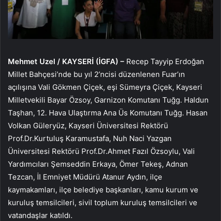
Mehmet Uzel / KAYSERİ (İGFA) –
Recep Tayyip Erdoğan
Millet Bahçesi’nde bu yıl 2’ncisi düzenlenen Fuar’ın
açılışına Vali Gökmen Çiçek, eşi Sümeyra Çiçek, Kayseri
Milletvekili Bayar Özsoy, Garnizon Komutanı Tuğg. Haldun
Taşhan, 12. Hava Ulaştırma Ana Üs Komutanı Tuğg. Hasan
Volkan Güleryüz, Kayseri Üniversitesi Rektörü
Prof.Dr.Kurtuluş Karamustafa, Nuh Naci Yazgan
Üniversitesi Rektörü Prof.Dr.Ahmet Fazıl Özsoylu, Vali
Yardımcıları Şemseddin Erkaya, Ömer Tekeş, Adnan
Tezcan, İl Emniyet Müdürü Atanur Aydın, ilçe
kaymakamları, ilçe belediye başkanları, kamu kurum ve
kuruluş temsilcileri, sivil toplum kuruluş temsilcileri ve
vatandaşlar katıldı.