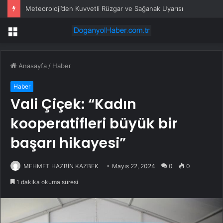
Meteoroloji’den Kuvvetli Rüzgar ve Sağanak Uyarısı
Menü
Anasayfa
/
Haber
Haber
Vali Çiçek: “Kadın
kooperatifleri büyük bir
başarı hikayesi”
MEHMET HAZBİN KAZBEK
Mayıs 22, 2024
0
0
1 dakika okuma süresi