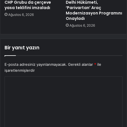
CHP Grubu da çerçeve
Delhi Hükümeti,
yasa teklifini imzaladı
‘Parivartan’ Araç
Modernizasyon Programını
Ağustos 6, 2026
Onayladı
Ağustos 6, 2026
Bir yanıt yazın
E-posta adresiniz yayınlanmayacak.
Gerekli alanlar
*
ile
işaretlenmişlerdir
Y
o
r
u
m
*