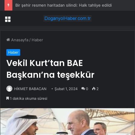
Bir şehir resmen haritadan silindi: Halk tahliye edildi
Menü
Anasayfa
/
Haber
Haber
Vekil Kurt’tan BAE
Başkanı’na teşekkür
HİKMET BABACAN
Şubat 1, 2024
0
2
1 dakika okuma süresi